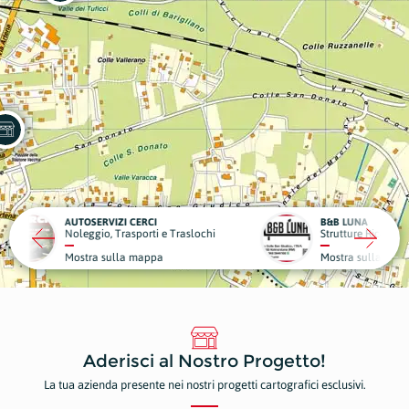
CI
B&B LUNA
DENTA
ti e Traslochi
Strutture Ricettive
Dentist
ppa
Mostra sulla mappa
Mostr
Aderisci al Nostro Progetto!
La tua azienda presente nei nostri progetti cartografici esclusivi.