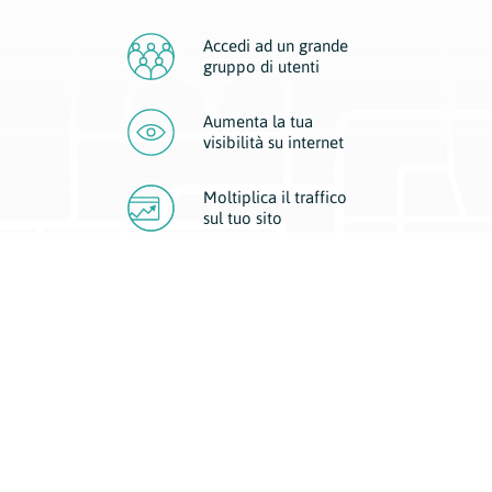
Accedi ad un grande
gruppo di utenti
Aumenta la tua
visibilità
su internet
Moltiplica il traffico
sul
tuo sito
Migliora la visibilità della tua attività con Geoplan.
Il nostro core business è costituito da due forme di comunicazione
d’eccellenza: cartacea e digitale. I progetti multimediali garantiscono ai
nostri inserzionisti una diffusione a 360° grazie a 4 canali di visibilità.
Affissioni, tascabili, web e mobile permettono ai nostri clienti di veicolare
il loro brand ad ogni tipologia di potenziale cliente.