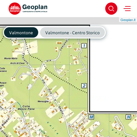
Geoplan.it
Valmontone
Valmontone - Centro Storico