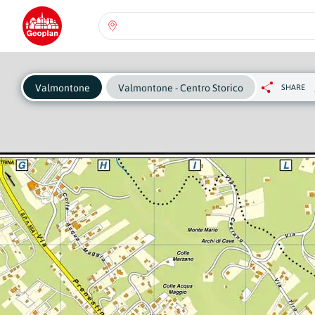
Seleziona una regione:
Abruzzo
Regione
Pe
Valmontone
Valmontone - Centro Storico
SHARE
ch
se
Basilicata
Regione
Calabria
Regione
Campania
Regione
Emilia Romagna
Regione
Friuli-Venezia Giulia
Regione