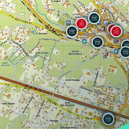
Regione
Sicilia
Regione
Toscana
Regione
Trentino-Alto Adige
Regione
Umbria
Regione
Valle d'Aosta
Regione
Veneto
Regione