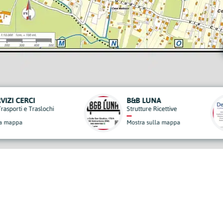
B LUNA
DENTAL DOC
utture Ricettive
Dentisti
tra sulla mappa
Mostra sulla mappa
derisci al Nostro Progett