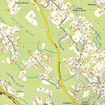
Lazio
Regione
Liguria
Regione
Lombardia
Regione
Marche
Regione
Molise
Regione
Piemonte
Regione
Puglia
Regione
Sardegna