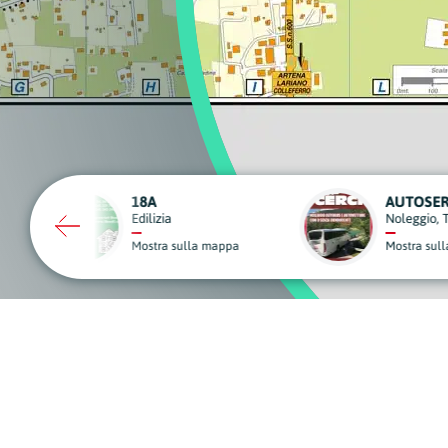
AUTOSERVIZI CERCI
B&
Noleggio, Trasporti e Traslochi
Str
Mostra sulla mappa
Mos
A