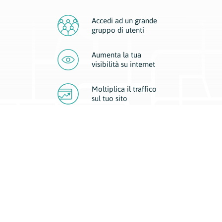
Accedi ad un grande
gruppo di utenti
Aumenta la tua
visibilità
su internet
Moltiplica il traffico
sul
tuo sito
Migliora la visibilità della tua attività con Geoplan.
Il nostro core business è costituito da due forme di comunicazione
d’eccellenza: cartacea e digitale. I progetti multimediali garantiscono ai
nostri inserzionisti una diffusione a 360° grazie a 4 canali di visibilità.
Affissioni, tascabili, web e mobile permettono ai nostri clienti di veicolare
il loro brand ad ogni tipologia di potenziale cliente.