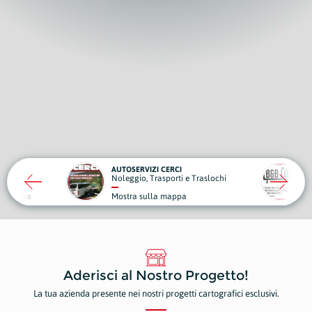
IZI CERCI
B&B LUNA
 Trasporti e Traslochi
Strutture Ricettive
ulla mappa
Mostra sulla mappa
Aderisci al Nostro Progetto!
La tua azienda presente nei nostri progetti cartografici esclusivi.