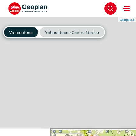
Geoplan.it
Valmontone
Valmontone - Centro Storico