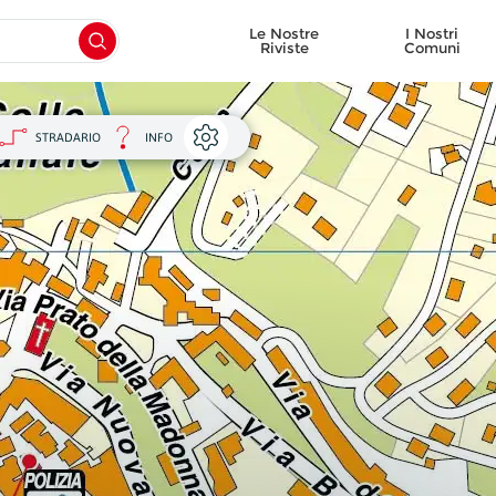
Le Nostre
I Nostri
Riviste
Comuni
Seleziona un'opzione:
Seleziona un'opzione:
Seleziona un'opzione:
Seleziona un'opzione:
Seleziona un'opzione:
Seleziona un'opzione:
Seleziona un'opzione:
Seleziona un'opzione:
Seleziona un'opzione:
Seleziona un'opzione:
Seleziona un'opzione:
Seleziona un'opzione:
Seleziona un'opzione:
Seleziona un'opzione:
Seleziona un'opzione:
Seleziona un'opzione:
Seleziona un'opzione:
Seleziona un'opzione:
Seleziona un'opzione:
Seleziona un'opzione:
INDIETRO
INDIETRO
INDIETRO
INDIETRO
INDIETRO
INDIETRO
INDIETRO
INDIETRO
INDIETRO
INDIETRO
INDIETRO
INDIETRO
INDIETRO
INDIETRO
INDIETRO
INDIETRO
INDIETRO
INDIETRO
INDIETRO
INDIETRO
Chieti
Matera
Catanzaro
Avellino
Bologna
Gorizia
Frosinone
Genova
Bergamo
Ancona
Campobasso
Alessandria
Bari
Cagliari
Agrigento
Arezzo
Bolzano
Perugia
Aosta/Aoste
Belluno
Provincia di Abruzzo
Provincia di Basilicata
Provincia di Calabria
Provincia di Campania
Provincia di Emilia Romagna
Provincia di Friuli-Venezia Giulia
Provincia di Lazio
Provincia di Liguria
Provincia di Lombardia
Provincia di Marche
Provincia di Molise
Provincia di Piemonte
Provincia di Puglia
Provincia di Sardegna
Provincia di Sicilia
Provincia di Toscana
Provincia di Trentino-Alto Adige
Provincia di Umbria
Provincia di Valle d'Aosta
Provincia di Veneto
r informazioni riguardanti il materiale
Visualizza inserzionisti
STRADARIO
INFO
e creiamo, per favore contattaci alla
Visualizza monumenti
guente email:
Visualizza defibrillatori
cartografia@geoplan.it
L'Aquila
Potenza
Cosenza
Benevento
Ferrara
Pordenone
Latina
Imperia
Brescia
Ascoli Piceno
Isernia
Asti
Barletta-Andria-Trani
Carbonia-Iglesias
Caltanissetta
Firenze
Trento
Terni
Padova
Provincia di Abruzzo
Provincia di Basilicata
Provincia di Calabria
Provincia di Campania
Provincia di Emilia Romagna
Provincia di Friuli-Venezia Giulia
Provincia di Lazio
Provincia di Liguria
Provincia di Lombardia
Provincia di Marche
Provincia di Molise
Provincia di Piemonte
Provincia di Puglia
Provincia di Sardegna
Provincia di Sicilia
Provincia di Toscana
Provincia di Trentino-Alto Adige
Provincia di Umbria
Provincia di Veneto
Pescara
Crotone
Caserta
Forlì Cesena
Trieste
Rieti
La Spezia
Como
Fermo
Biella
Brindisi
Nuoro
Catania
Grosseto
Rovigo
Provincia di Abruzzo
Provincia di Calabria
Provincia di Campania
Provincia di Emilia Romagna
Provincia di Friuli-Venezia Giulia
Provincia di Lazio
Provincia di Liguria
Provincia di Lombardia
Provincia di Marche
Provincia di Piemonte
Provincia di Puglia
Provincia di Sardegna
Provincia di Sicilia
Provincia di Toscana
Provincia di Veneto
Teramo
Reggio Calabria
Napoli
Modena
Udine
Roma
Savona
Cremona
Macerata
Cuneo
Foggia
Ogliastra
Enna
Livorno
Treviso
Provincia di Abruzzo
Provincia di Calabria
Provincia di Campania
Provincia di Emilia Romagna
Provincia di Friuli-Venezia Giulia
Provincia di Lazio
Provincia di Liguria
Provincia di Lombardia
Provincia di Marche
Provincia di Piemonte
Provincia di Puglia
Provincia di Sardegna
Provincia di Sicilia
Provincia di Toscana
Provincia di Veneto
Vibo Valentia
Salerno
Parma
Viterbo
Lecco
Medio Campidano
Novara
Lecce
Olbia-Tempio
Messina
Lucca
Venezia
Provincia di Calabria
Provincia di Campania
Provincia di Emilia Romagna
Provincia di Lazio
Provincia di Lombardia
Provincia di Marche
Provincia di Piemonte
Provincia di Puglia
Provincia di Sardegna
Provincia di Sicilia
Provincia di Toscana
Provincia di Veneto
Piacenza
Lodi
Pesaro-Urbino
Torino
Taranto
Oristano
Palermo
Massa-Carrara
Verona
Provincia di Emilia Romagna
Provincia di Lombardia
Provincia di Marche
Provincia di Piemonte
Provincia di Puglia
Provincia di Sardegna
Provincia di Sicilia
Provincia di Toscana
Provincia di Veneto