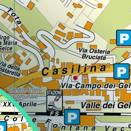
Bologna Est - Navile - Porto - San Donato -
San Giovanni Teatino
Sulmona
Spoltore
Pineto
Montalto Uffugo
Reggio Calabria
Solofra
Castel Volturno
Cardito
Castellabate
Ferrara
Savignano sul Rubicone
Formigine
Noceto
Ravenna
Reggio Emilia
Fontanafredda
San Daniele del Friuli
Frosinone
Latina
Cerveteri
Genova - Municipio IX Levante
Ventimiglia
Santo Stefano di Magra
Ceriale
Sarnico
Lumezzane
Erba
Binasco
Cesano Maderno
Stradella
Castellanza
Filottrano
Pollenza
Tortona
Bra
Novara
Castellamonte
Bitetto
San Ferdinando di Puglia
Fasano
Mattinata
Casarano
Massafra
Porto Empedocle
Caltagirone
Patti
Monreale
Scicli
Pachino
Mazara del Vallo
Certaldo
Rosignano Marittimo
Massarosa
San Miniato
Quarrata
Siena
Caldaro/Kaltern
Rovereto
Gubbio
Carmignano di Brenta
Rovigo
Castelfranco Veneto
Marcon
Peschiera del Garda
Brendola
San Vitale
Comune
Comune
Comune
Comune
Comune
Comune
Comune
Comune
Comune
Comune
Comune
Comune
Comune
Comune
Comune
Comune
Comune
Comune
Comune
Comune
Comune
Comune
Comune
Comune
Comune
Comune
Comune
Comune
Comune
Comune
Comune
Comune
Comune
Comune
Comune
Comune
Comune
Comune
Comune
Comune
Comune
Comune
Comune
Comune
Comune
Comune
Comune
Comune
Comune
Comune
Comune
Comune
Comune
Comune
Comune
Comune
Comune
Comune
Comune
Comune
Comune
Comune
Comune
Comune
Comune
Comune
nella provincia di Chieti
nella provincia di L'Aquila
nella provincia di Pescara
nella provincia di Teramo
nella provincia di Cosenza
nella provincia di Reggio Calabria
nella provincia di Avellino
nella provincia di Caserta
nella provincia di Napoli
nella provincia di Salerno
nella provincia di Ferrara
nella provincia di Forlì Cesena
nella provincia di Modena
nella provincia di Parma
nella provincia di Ravenna
nella provincia di Reggio Emilia
nella provincia di Pordenone
nella provincia di Udine
nella provincia di Frosinone
nella provincia di Latina
nella provincia di Roma
nella provincia di Genova
nella provincia di Imperia
nella provincia di La Spezia
nella provincia di Savona
nella provincia di Bergamo
nella provincia di Brescia
nella provincia di Como
nella provincia di Milano
nella provincia di Monza-Brianza
nella provincia di Pavia
nella provincia di Varese
nella provincia di Ancona
nella provincia di Macerata
nella provincia di Alessandria
nella provincia di Cuneo
nella provincia di Novara
nella provincia di Torino
nella provincia di Bari
nella provincia di Barletta-Andria-Trani
nella provincia di Brindisi
nella provincia di Foggia
nella provincia di Lecce
nella provincia di Taranto
nella provincia di Agrigento
nella provincia di Catania
nella provincia di Messina
nella provincia di Palermo
nella provincia di Ragusa
nella provincia di Siracusa
nella provincia di Trapani
nella provincia di Firenze
nella provincia di Livorno
nella provincia di Lucca
nella provincia di Pisa
nella provincia di Pistoia
nella provincia di Siena
nella provincia di Bolzano
nella provincia di Trento
nella provincia di Perugia
nella provincia di Padova
nella provincia di Rovigo
nella provincia di Treviso
nella provincia di Venezia
nella provincia di Verona
nella provincia di Vicenza
Comune
nella provincia di Bologna
Genova Centro - Val Bisagno - Medio
San Salvo
Roseto degli Abruzzi
Paola
Siderno
Maddaloni
Casalnuovo di Napoli
Cava de' Tirreni
Bologna Est Navile Porto San Donato
Portomaggiore
Maranello
Parma
Russi
Rubiera
Pordenone
Tavagnacco
Isola del Liri
Minturno
Ciampino
Sarzana
Finale Ligure
Treviglio
Montichiari
Mariano Comense
Bollate
Concorezzo
Vigevano
Gallarate
Jesi
Porto Recanati
Valenza
Costigliole Saluzzo
Oleggio
Chieri
Bitonto
Trani
Francavilla Fontana
Monte Sant'Angelo
Cavallino
San Giorgio Ionico
Raffadali
Catania
Sant'Agata di Militello
Palermo - Circoscrizione 4
Vittoria
Palazzolo Acreide
Trapani
Empoli
San Vincenzo
Pietrasanta
Santa Croce sull'Arno
Serravalle Pistoiese
Sinalunga
Egna/Neumarkt
Trento
Marsciano
Cittadella
Taglio di Po
Conegliano
Martellago
San Bonifacio
Caldogno
Levante
Comune
Comune
Comune
Comune
Comune
Comune
Comune
Comune
Comune
Comune
Comune
Comune
Comune
Comune
Comune
Comune
Comune
Comune
Comune
Comune
Comune
Comune
Comune
Comune
Comune
Comune
Comune
Comune
Comune
Comune
Comune
Comune
Comune
Comune
Comune
Comune
Comune
Comune
Comune
Comune
Comune
Comune
Comune
Comune
Comune
Comune
Comune
Comune
Comune
Comune
Comune
Comune
Comune
Comune
Comune
Comune
Comune
Comune
Comune
Comune
Comune
nella provincia di Chieti
nella provincia di Teramo
nella provincia di Cosenza
nella provincia di Reggio Calabria
nella provincia di Caserta
nella provincia di Napoli
nella provincia di Salerno
nella provincia di Bologna
nella provincia di Ferrara
nella provincia di Modena
nella provincia di Parma
nella provincia di Ravenna
nella provincia di Reggio Emilia
nella provincia di Pordenone
nella provincia di Udine
nella provincia di Frosinone
nella provincia di Latina
nella provincia di Roma
nella provincia di La Spezia
nella provincia di Savona
nella provincia di Bergamo
nella provincia di Brescia
nella provincia di Como
nella provincia di Milano
nella provincia di Monza-Brianza
nella provincia di Pavia
nella provincia di Varese
nella provincia di Ancona
nella provincia di Macerata
nella provincia di Alessandria
nella provincia di Cuneo
nella provincia di Novara
nella provincia di Torino
nella provincia di Bari
nella provincia di Barletta-Andria-Trani
nella provincia di Brindisi
nella provincia di Foggia
nella provincia di Lecce
nella provincia di Taranto
nella provincia di Agrigento
nella provincia di Catania
nella provincia di Messina
nella provincia di Palermo
nella provincia di Ragusa
nella provincia di Siracusa
nella provincia di Trapani
nella provincia di Firenze
nella provincia di Livorno
nella provincia di Lucca
nella provincia di Pisa
nella provincia di Pistoia
nella provincia di Siena
nella provincia di Bolzano
nella provincia di Trento
nella provincia di Perugia
nella provincia di Padova
nella provincia di Rovigo
nella provincia di Treviso
nella provincia di Venezia
nella provincia di Verona
nella provincia di Vicenza
Comune
nella provincia di Genova
Bologna: Porto Saragozza S.Stefano
Vasto
Silvi
Rende
Taurianova
Marcianise
Casandrino
Costiera Amalfitana
Mirandola
Salsomaggiore Terme
Scandiano
Prata di Pordenone
Udine
Sora
Priverno
Civitavecchia
Genova Centro Levante
Vezzano Ligure
Loano
Palazzolo sull'Oglio
Orsenigo
Bresso
Desio
Voghera
Gavirate
Loreto
Potenza Picena
Cuneo
Trecate
Chivasso
Bitritto
Trinitapoli
Latiano
Orta Nova
Copertino
Sava
Ribera
Catania centro-nord
Taormina
Palermo - Circoscrizione 6
Rosolini
Fiesole
Seravezza
Volterra
Laces/Latsch
Val di Fiemme
Perugia
Colli Euganei
Cornuda
Mestre
San Giovanni Lupatoto
Camisano Vicentino
S.Vitale Savena
Comune
Comune
Comune
Comune
Comune
Comune
Comune
Comune
Comune
Comune
Comune
Comune
Comune
Comune
Comune
Comune
Comune
Comune
Comune
Comune
Comune
Comune
Comune
Comune
Comune
Comune
Comune
Comune
Comune
Comune
Comune
Comune
Comune
Comune
Comune
Comune
Comune
Comune
Comune
Comune
Comune
Comune
Comune
Comune
Comune
Comune
Comune
Comune
Comune
Comune
Comune
nella provincia di Chieti
nella provincia di Teramo
nella provincia di Cosenza
nella provincia di Reggio Calabria
nella provincia di Caserta
nella provincia di Napoli
nella provincia di Salerno
nella provincia di Modena
nella provincia di Parma
nella provincia di Reggio Emilia
nella provincia di Pordenone
nella provincia di Udine
nella provincia di Frosinone
nella provincia di Latina
nella provincia di Roma
nella provincia di Genova
nella provincia di La Spezia
nella provincia di Savona
nella provincia di Brescia
nella provincia di Como
nella provincia di Milano
nella provincia di Monza-Brianza
nella provincia di Pavia
nella provincia di Varese
nella provincia di Ancona
nella provincia di Macerata
nella provincia di Cuneo
nella provincia di Novara
nella provincia di Torino
nella provincia di Bari
nella provincia di Barletta-Andria-Trani
nella provincia di Brindisi
nella provincia di Foggia
nella provincia di Lecce
nella provincia di Taranto
nella provincia di Agrigento
nella provincia di Catania
nella provincia di Messina
nella provincia di Palermo
nella provincia di Siracusa
nella provincia di Firenze
nella provincia di Lucca
nella provincia di Pisa
nella provincia di Bolzano
nella provincia di Trento
nella provincia di Perugia
nella provincia di Padova
nella provincia di Treviso
nella provincia di Venezia
nella provincia di Verona
nella provincia di Vicenza
Comune
nella provincia di Bologna
Teramo
Rossano
Villa San Giovanni
Mondragone
Casoria
Eboli
Budrio
Modena
Sacile
Veroli
Sabaudia
Colleferro
Genova Municipio VII - Ponente
Pietra Ligure
Rovato
Buccinasco
Giussano
Laveno-Mombello
Osimo
Recanati
Fossano
Ciriè
Capurso
Mesagne
San Giovanni Rotondo
Cutrofiano
Taranto
Sciacca
Catania centro-sud
Palermo - Circoscrizione 7
Siracusa
Figline e Incisa Valdarno
Viareggio
Laives/Leifers
Val Rendena
Spoleto
Conselve
Loria
Mira
San Martino Buon Albergo
Cassola
Comune
Comune
Comune
Comune
Comune
Comune
Comune
Comune
Comune
Comune
Comune
Comune
Comune
Comune
Comune
Comune
Comune
Comune
Comune
Comune
Comune
Comune
Comune
Comune
Comune
Comune
Comune
Comune
Comune
Comune
Comune
Comune
Comune
Comune
Comune
Comune
Comune
Comune
Comune
Comune
Comune
nella provincia di Teramo
nella provincia di Cosenza
nella provincia di Reggio Calabria
nella provincia di Caserta
nella provincia di Napoli
nella provincia di Salerno
nella provincia di Bologna
nella provincia di Modena
nella provincia di Pordenone
nella provincia di Frosinone
nella provincia di Latina
nella provincia di Roma
nella provincia di Genova
nella provincia di Savona
nella provincia di Brescia
nella provincia di Milano
nella provincia di Monza-Brianza
nella provincia di Varese
nella provincia di Ancona
nella provincia di Macerata
nella provincia di Cuneo
nella provincia di Torino
nella provincia di Bari
nella provincia di Brindisi
nella provincia di Foggia
nella provincia di Lecce
nella provincia di Taranto
nella provincia di Agrigento
nella provincia di Catania
nella provincia di Palermo
nella provincia di Siracusa
nella provincia di Firenze
nella provincia di Lucca
nella provincia di Bolzano
nella provincia di Trento
nella provincia di Perugia
nella provincia di Padova
nella provincia di Treviso
nella provincia di Venezia
nella provincia di Verona
nella provincia di Vicenza
Tortoreto
San Giovanni in Fiore
Piedimonte Matese
Castellammare di Stabia
Mercato San Severino
Calderara di Reno
Nonantola
San Vito al Tagliamento
Sezze
Fiano Romano
Lavagna
Savona
Sarezzo
Busto Garolfo
Limbiate
Lonate Pozzolo
Senigallia
San Severino Marche
Limone Piemonte
Collegno
Casamassima
Oria
San Nicandro Garganico
Galatina
Giarre
Palermo - Circoscrizione II
Firenze 2 - Campo di Marte
Lana
Todi
Due Carrare
Mogliano Veneto
Mirano
San Pietro in Cariano
Chiampo
Comune
Comune
Comune
Comune
Comune
Comune
Comune
Comune
Comune
Comune
Comune
Comune
Comune
Comune
Comune
Comune
Comune
Comune
Comune
Comune
Comune
Comune
Comune
Comune
Comune
Comune
Comune
Comune
Comune
Comune
Comune
Comune
Comune
Comune
nella provincia di Teramo
nella provincia di Cosenza
nella provincia di Caserta
nella provincia di Napoli
nella provincia di Salerno
nella provincia di Bologna
nella provincia di Modena
nella provincia di Pordenone
nella provincia di Latina
nella provincia di Roma
nella provincia di Genova
nella provincia di Savona
nella provincia di Brescia
nella provincia di Milano
nella provincia di Monza-Brianza
nella provincia di Varese
nella provincia di Ancona
nella provincia di Macerata
nella provincia di Cuneo
nella provincia di Torino
nella provincia di Bari
nella provincia di Brindisi
nella provincia di Foggia
nella provincia di Lecce
nella provincia di Catania
nella provincia di Palermo
nella provincia di Firenze
nella provincia di Bolzano
nella provincia di Perugia
nella provincia di Padova
nella provincia di Treviso
nella provincia di Venezia
nella provincia di Verona
nella provincia di Vicenza
Scalea
San Cipriano d'Aversa
Cercola
Nocera Inferiore
Casalecchio di Reno
Pavullo nel Frignano
Zoppola
Terracina
Fiumicino
Rapallo
Vado Ligure
Sirmione
Carugate
Lissone
Luino
Serra de' Conti
Sanità Macerata
Mondovì
Cuorgnè
Cassano delle Murge
Ostuni
San Severo
Galatone
Grammichele
Partinico
Firenze 3 - Gavinana - Galluzzo
Merano/Meran
Este
Montebelluna
Musile di Piave
Sommacampagna
Cornedo Vicentino
Comune
Comune
Comune
Comune
Comune
Comune
Comune
Comune
Comune
Comune
Comune
Comune
Comune
Comune
Comune
Comune
Comune
Comune
Comune
Comune
Comune
Comune
Comune
Comune
Comune
Comune
Comune
Comune
Comune
Comune
Comune
Comune
nella provincia di Cosenza
nella provincia di Caserta
nella provincia di Napoli
nella provincia di Salerno
nella provincia di Bologna
nella provincia di Modena
nella provincia di Pordenone
nella provincia di Latina
nella provincia di Roma
nella provincia di Genova
nella provincia di Savona
nella provincia di Brescia
nella provincia di Milano
nella provincia di Monza-Brianza
nella provincia di Varese
nella provincia di Ancona
nella provincia di Macerata
nella provincia di Cuneo
nella provincia di Torino
nella provincia di Bari
nella provincia di Brindisi
nella provincia di Foggia
nella provincia di Lecce
nella provincia di Catania
nella provincia di Palermo
nella provincia di Firenze
nella provincia di Bolzano
nella provincia di Padova
nella provincia di Treviso
nella provincia di Venezia
nella provincia di Verona
nella provincia di Vicenza
Trebisacce
San Felice a Cancello
Cicciano
Nocera Inferiore - Superiore
Castel Maggiore
Sassuolo
Fonte Nuova
Recco
Vado Ligure e Spotorno
Casarile
Meda
Olgiate Olona
Tolentino
Piasco
Giaveno
Castellana Grotte
San Vito dei Normanni
Torremaggiore
Gallipoli
Gravina di Catania
Termini Imerese
Firenze 5 - Rifredi
Naturno/Naturns
Legnaro
Motta di Livenza
Noale
Sona
Costabissara
Comune
Comune
Comune
Comune
Comune
Comune
Comune
Comune
Comune
Comune
Comune
Comune
Comune
Comune
Comune
Comune
Comune
Comune
Comune
Comune
Comune
Comune
Comune
Comune
Comune
Comune
Comune
Comune
nella provincia di Cosenza
nella provincia di Caserta
nella provincia di Napoli
nella provincia di Salerno
nella provincia di Bologna
nella provincia di Modena
nella provincia di Roma
nella provincia di Genova
nella provincia di Savona
nella provincia di Milano
nella provincia di Monza-Brianza
nella provincia di Varese
nella provincia di Macerata
nella provincia di Cuneo
nella provincia di Torino
nella provincia di Bari
nella provincia di Brindisi
nella provincia di Foggia
nella provincia di Lecce
nella provincia di Catania
nella provincia di Palermo
nella provincia di Firenze
nella provincia di Bolzano
nella provincia di Padova
nella provincia di Treviso
nella provincia di Venezia
nella provincia di Verona
nella provincia di Vicenza
Firenze Campo di Marte - Gavinana -
Santa Maria a Vico
Ercolano
Nocera Superiore
Castel San Pietro Terme
Savignano sul Panaro
Formello
Recco - Camogli
Varazze
Cassano d'Adda
Monza
Samarate
Treia
Racconigi
Grugliasco
Conversano
Lecce
Linguaglossa
Terrasini
Sarentino
Limena
Oderzo
Portogruaro
Verona nord-est
Creazzo
Galluzzo