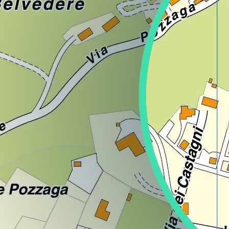
Regione
Sicilia
Regione
Toscana
Regione
Trentino-Alto Adige
Regione
Umbria
Regione
Valle d'Aosta
Regione
Veneto
Regione