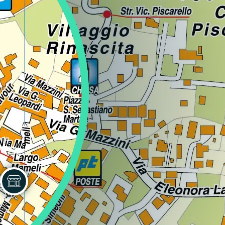
Comune
Comune
Comune
Comune
Comune
Comune
Comune
Comune
Comune
Comune
Comune
Comune
Comune
Comune
Comune
Comune
Comune
Comune
Comune
Comune
Comune
Comune
Comune
Comune
nella provincia di Caserta
nella provincia di Napoli
nella provincia di Salerno
nella provincia di Bologna
nella provincia di Modena
nella provincia di Roma
nella provincia di Genova
nella provincia di Savona
nella provincia di Milano
nella provincia di Monza-Brianza
nella provincia di Varese
nella provincia di Macerata
nella provincia di Cuneo
nella provincia di Torino
nella provincia di Bari
nella provincia di Lecce
nella provincia di Catania
nella provincia di Palermo
nella provincia di Bolzano
nella provincia di Padova
nella provincia di Treviso
nella provincia di Venezia
nella provincia di Verona
nella provincia di Vicenza
Comune
nella provincia di Firenze
Santa Maria Capua Vetere
Frattamaggiore
Pagani
Castenaso
Spilamberto
Frascati
Santa Margherita Ligure
Cassina de' Pecchi
Nova Milanese
Saronno
Robilante
Ivrea
Corato
Leverano
Mascalucia
Villabate
Firenze Centro Storico
Silandro/Schlanders
Maserà di Padova
Paese
San Donà di Piave
Verona sud-ovest
Dueville
Comune
Comune
Comune
Comune
Comune
Comune
Comune
Comune
Comune
Comune
Comune
Comune
Comune
Comune
Comune
Comune
Comune
Comune
Comune
Comune
Comune
Comune
Comune
nella provincia di Caserta
nella provincia di Napoli
nella provincia di Salerno
nella provincia di Bologna
nella provincia di Modena
nella provincia di Roma
nella provincia di Genova
nella provincia di Milano
nella provincia di Monza-Brianza
nella provincia di Varese
nella provincia di Cuneo
nella provincia di Torino
nella provincia di Bari
nella provincia di Lecce
nella provincia di Catania
nella provincia di Palermo
nella provincia di Firenze
nella provincia di Bolzano
nella provincia di Padova
nella provincia di Treviso
nella provincia di Venezia
nella provincia di Verona
nella provincia di Vicenza
Sessa Aurunca
Giugliano in Campania
Pontecagnano Faiano
Crevalcore
Vignola
Genzano di Roma
Sestri Levante
Cernusco sul Naviglio
Seregno
Sesto Calende
Saluzzo
Leini
Gioia del Colle
Lizzanello
Misterbianco
Firenze Quartiere 4 - Isolotto - Legnaia
Val Badia
Mestrino
Pieve di Soligo
San Stino di Livenza
Villafranca di Verona
Isola Vicentina
Comune
Comune
Comune
Comune
Comune
Comune
Comune
Comune
Comune
Comune
Comune
Comune
Comune
Comune
Comune
Comune
Comune
Comune
Comune
Comune
Comune
Comune
nella provincia di Caserta
nella provincia di Napoli
nella provincia di Salerno
nella provincia di Bologna
nella provincia di Modena
nella provincia di Roma
nella provincia di Genova
nella provincia di Milano
nella provincia di Monza-Brianza
nella provincia di Varese
nella provincia di Cuneo
nella provincia di Torino
nella provincia di Bari
nella provincia di Lecce
nella provincia di Catania
nella provincia di Firenze
nella provincia di Bolzano
nella provincia di Padova
nella provincia di Treviso
nella provincia di Venezia
nella provincia di Verona
nella provincia di Vicenza
Vairano Patenora
Grumo Nevano
Sala Consilina
Imola
Grottaferrata
Cesano Boscone
Villasanta
Somma Lombardo
Savigliano
Moncalieri
Giovinazzo
Maglie
Paternò
Firenze Rifredi-Isolotto-Legnaia
Val Gardena
Monselice
Ponzano Veneto
Scorzè
Zevio
Lonigo
Comune
Comune
Comune
Comune
Comune
Comune
Comune
Comune
Comune
Comune
Comune
Comune
Comune
Comune
Comune
Comune
Comune
Comune
Comune
Comune
nella provincia di Caserta
nella provincia di Napoli
nella provincia di Salerno
nella provincia di Bologna
nella provincia di Roma
nella provincia di Milano
nella provincia di Monza-Brianza
nella provincia di Varese
nella provincia di Cuneo
nella provincia di Torino
nella provincia di Bari
nella provincia di Lecce
nella provincia di Catania
nella provincia di Firenze
nella provincia di Bolzano
nella provincia di Padova
nella provincia di Treviso
nella provincia di Venezia
nella provincia di Verona
nella provincia di Vicenza
Villa di Briano
Ischia
Salerno
Medicina
Guidonia Montecelio
Cesate
Vimercate
Tradate
Vernante
Nichelino
Gravina in Puglia
Martano
Pedara
Fucecchio
Vipiteno/Sterzing
Montagnana
Preganziol
Spinea
Malo
Comune
Comune
Comune
Comune
Comune
Comune
Comune
Comune
Comune
Comune
Comune
Comune
Comune
Comune
Comune
Comune
Comune
Comune
Comune
nella provincia di Caserta
nella provincia di Napoli
nella provincia di Salerno
nella provincia di Bologna
nella provincia di Roma
nella provincia di Milano
nella provincia di Monza-Brianza
nella provincia di Varese
nella provincia di Cuneo
nella provincia di Torino
nella provincia di Bari
nella provincia di Lecce
nella provincia di Catania
nella provincia di Firenze
nella provincia di Bolzano
nella provincia di Padova
nella provincia di Treviso
nella provincia di Venezia
nella provincia di Vicenza
Marano di Napoli
Sarno
Minerbio
Ladispoli
Cinisello Balsamo
Varese
Orbassano
Grumo Appula
Matino
Riposto
Impruneta
Montegrotto Terme
Quinto di Treviso
Stra
Marano Vicentino
Comune
Comune
Comune
Comune
Comune
Comune
Comune
Comune
Comune
Comune
Comune
Comune
Comune
Comune
Comune
nella provincia di Napoli
nella provincia di Salerno
nella provincia di Bologna
nella provincia di Roma
nella provincia di Milano
nella provincia di Varese
nella provincia di Torino
nella provincia di Bari
nella provincia di Lecce
nella provincia di Catania
nella provincia di Firenze
nella provincia di Padova
nella provincia di Treviso
nella provincia di Venezia
nella provincia di Vicenza
Marigliano
Scafati
Molinella
Marino
Cologno Monzese
Pianezza
Locorotondo
Monteroni di Lecce
San Giovanni la Punta
Montelupo Fiorentino
Noventa Padovana
Riese Pio X
Marostica
Comune
Comune
Comune
Comune
Comune
Comune
Comune
Comune
Comune
Comune
Comune
Comune
Comune
nella provincia di Napoli
nella provincia di Salerno
nella provincia di Bologna
nella provincia di Roma
nella provincia di Milano
nella provincia di Torino
nella provincia di Bari
nella provincia di Lecce
nella provincia di Catania
nella provincia di Firenze
nella provincia di Padova
nella provincia di Treviso
nella provincia di Vicenza
Melito di Napoli
Vallo della Lucania
Ozzano dell'Emilia
Mentana
Corbetta
Pinerolo
Modugno
Nardò
San Gregorio di Catania
Pontassieve
Padova
Roncade
Montebello Vicentino
Comune
Comune
Comune
Comune
Comune
Comune
Comune
Comune
Comune
Comune
Comune
Comune
Comune
nella provincia di Napoli
nella provincia di Salerno
nella provincia di Bologna
nella provincia di Roma
nella provincia di Milano
nella provincia di Torino
nella provincia di Bari
nella provincia di Lecce
nella provincia di Catania
nella provincia di Firenze
nella provincia di Padova
nella provincia di Treviso
nella provincia di Vicenza