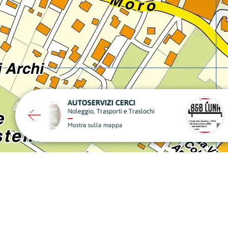
B&B LUNA
DENTAL DOC
Strutture Ricettive
Dentisti
Mostra sulla mappa
Mostra sulla mapp
A