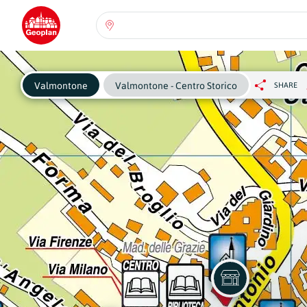
Seleziona una regione:
Abruzzo
Regione
Pe
Valmontone
Valmontone - Centro Storico
SHARE
ch
se
Basilicata
Regione
Calabria
Regione
Campania
Regione
Emilia Romagna
Regione
Friuli-Venezia Giulia
Regione