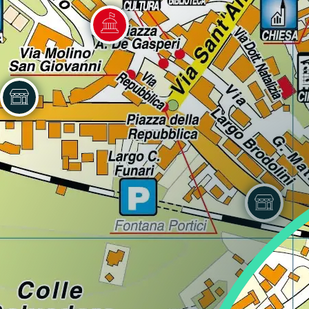
Lazio
Regione
Liguria
Regione
Lombardia
Regione
Marche
Regione
Molise
Regione
Piemonte
Regione
Puglia
Regione
Sardegna