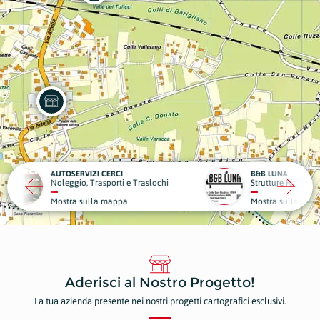
CI
B&B LUNA
DENTA
ti e Traslochi
Strutture Ricettive
Dentist
ppa
Mostra sulla mappa
Mostr
Aderisci al Nostro Progetto!
La tua azienda presente nei nostri progetti cartografici esclusivi.