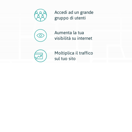
Accedi ad un grande
gruppo di utenti
Aumenta la tua
visibilità
su internet
Moltiplica il traffico
sul
tuo sito
Migliora la visibilità della tua attività con Geoplan.
Il nostro core business è costituito da due forme di comunicazione
d’eccellenza: cartacea e digitale. I progetti multimediali garantiscono ai
nostri inserzionisti una diffusione a 360° grazie a 4 canali di visibilità.
Affissioni, tascabili, web e mobile permettono ai nostri clienti di veicolare
il loro brand ad ogni tipologia di potenziale cliente.