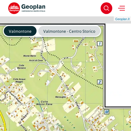
Geoplan.it
Valmontone
Valmontone - Centro Storico