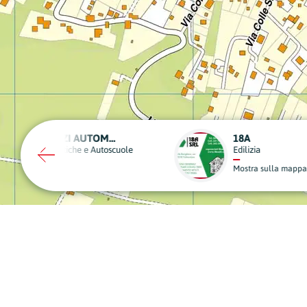
AUTOSERVIZI CERCI
Noleggio, Trasporti e Traslochi
la mappa
Mostra sulla mappa
A