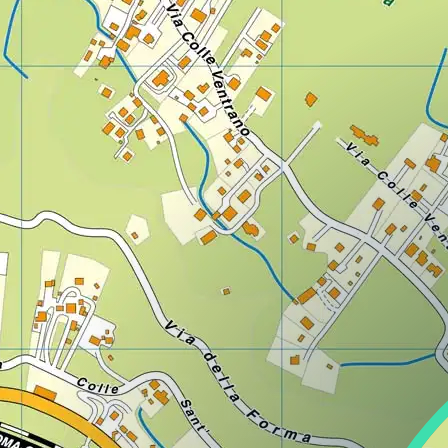
Lazio
Regione
Liguria
Regione
Lombardia
Regione
Marche
Regione
Molise
Regione
Piemonte
Regione
Puglia
Regione
Sardegna