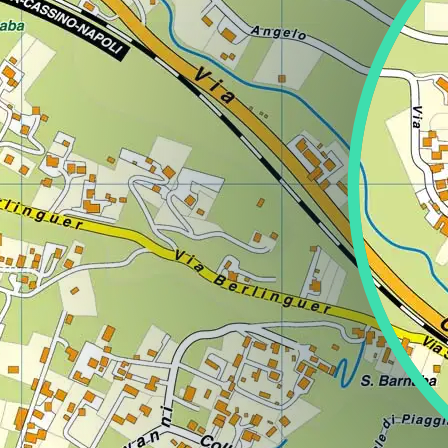
Regione
Sicilia
Regione
Toscana
Regione
Trentino-Alto Adige
Regione
Umbria
Regione
Valle d'Aosta
Regione
Veneto
Regione