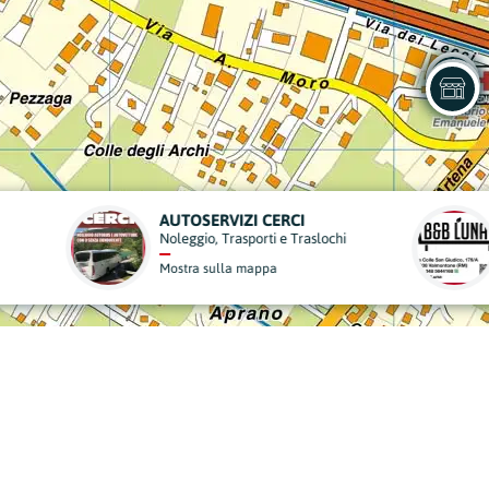
B&B LUNA
DENTAL DOC
Strutture Ricettive
Dentisti
Mostra sulla mappa
Mostra sulla mappa
derisci al Nostro Progett