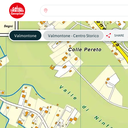
Seleziona una regione:
Abruzzo
Regione
Pe
Valmontone
Valmontone - Centro Storico
SHARE
ch
se
Basilicata
Regione
Calabria
Regione
Campania
Regione
Emilia Romagna
Regione
Friuli-Venezia Giulia
Regione