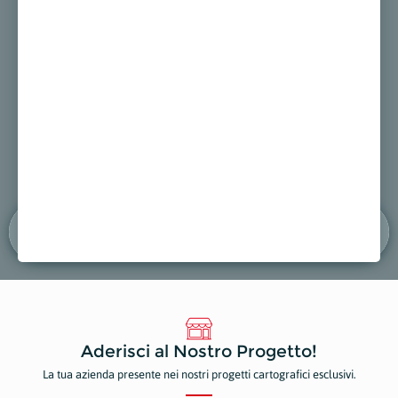
CI
B&B LUNA
DENTA
ti e Traslochi
Strutture Ricettive
Dentist
ppa
Mostra sulla mappa
Mostr
Aderisci al Nostro Progetto!
La tua azienda presente nei nostri progetti cartografici esclusivi.