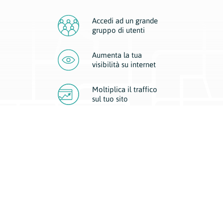
Accedi ad un grande
gruppo di utenti
Aumenta la tua
visibilità
su internet
Moltiplica il traffico
sul
tuo sito
Migliora la visibilità della tua attività con Geoplan.
Il nostro core business è costituito da due forme di comunicazione
d’eccellenza: cartacea e digitale. I progetti multimediali garantiscono ai
nostri inserzionisti una diffusione a 360° grazie a 4 canali di visibilità.
Affissioni, tascabili, web e mobile permettono ai nostri clienti di veicolare
il loro brand ad ogni tipologia di potenziale cliente.