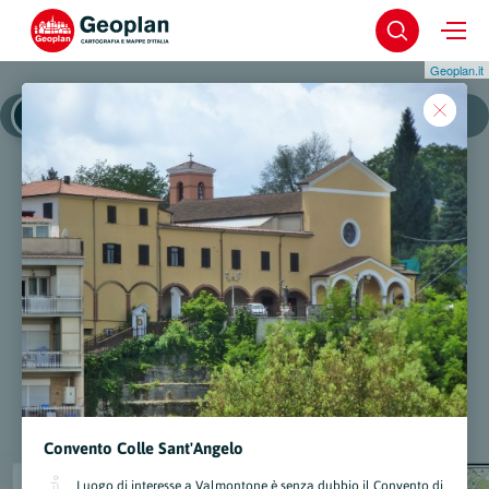
Geoplan.it
Valmontone
Valmontone - Centro Storico
Convento Colle Sant'Angelo
Luogo di interesse a Valmontone è senza dubbio il Convento di