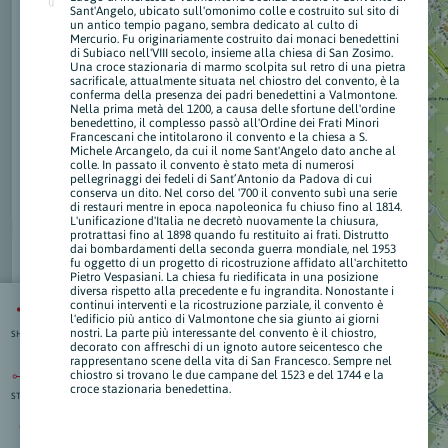
Sant'Angelo, ubicato sull'omonimo colle e costruito sul sito di
un antico tempio pagano, sembra dedicato al culto di
Mercurio. Fu originariamente costruito dai monaci benedettini
di Subiaco nell'VIII secolo, insieme alla chiesa di San Zosimo.
Una croce stazionaria di marmo scolpita sul retro di una pietra
sacrificale, attualmente situata nel chiostro del convento, è la
conferma della presenza dei padri benedettini a Valmontone.
Nella prima metà del 1200, a causa delle sfortune dell'ordine
benedettino, il complesso passò all'Ordine dei Frati Minori
Francescani che intitolarono il convento e la chiesa a S.
Michele Arcangelo, da cui il nome Sant'Angelo dato anche al
colle. In passato il convento è stato meta di numerosi
pellegrinaggi dei fedeli di Sant’Antonio da Padova di cui
conserva un dito. Nel corso del '700 il convento subì una serie
di restauri mentre in epoca napoleonica fu chiuso fino al 1814.
L'unificazione d'Italia ne decretò nuovamente la chiusura,
protrattasi fino al 1898 quando fu restituito ai frati. Distrutto
dai bombardamenti della seconda guerra mondiale, nel 1953
fu oggetto di un progetto di ricostruzione affidato all'architetto
Pietro Vespasiani. La chiesa fu riedificata in una posizione
diversa rispetto alla precedente e fu ingrandita. Nonostante i
continui interventi e la ricostruzione parziale, il convento è
l'edificio più antico di Valmontone che sia giunto ai giorni
nostri. La parte più interessante del convento è il chiostro,
SHARE
decorato con affreschi di un ignoto autore seicentesco che
rappresentano scene della vita di San Francesco. Sempre nel
chiostro si trovano le due campane del 1523 e del 1744 e la
croce stazionaria benedettina.
STRAD.
isti
:
nti