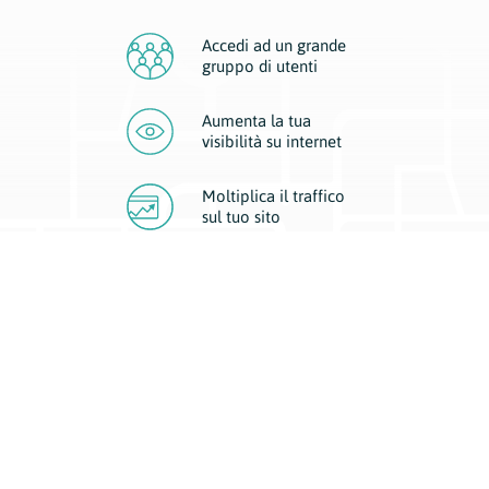
Accedi ad un grande
gruppo di utenti
Aumenta la tua
visibilità
su internet
Moltiplica il traffico
sul
tuo sito
Migliora la visibilità della tua attività con Geoplan.
Il nostro core business è costituito da due forme di comunicazione
d’eccellenza: cartacea e digitale. I progetti multimediali garantiscono ai
nostri inserzionisti una diffusione a 360° grazie a 4 canali di visibilità.
Affissioni, tascabili, web e mobile permettono ai nostri clienti di veicolare
il loro brand ad ogni tipologia di potenziale cliente.