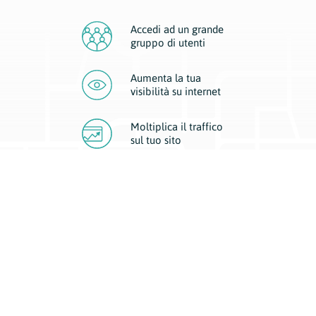
Accedi ad un grande
gruppo di utenti
Aumenta la tua
visibilità
su internet
Moltiplica il traffico
sul
tuo sito
Migliora la visibilità della tua attività con Geoplan.
Il nostro core business è costituito da due forme di comunicazione
d’eccellenza: cartacea e digitale. I progetti multimediali garantiscono ai
nostri inserzionisti una diffusione a 360° grazie a 4 canali di visibilità.
Affissioni, tascabili, web e mobile permettono ai nostri clienti di veicolare
il loro brand ad ogni tipologia di potenziale cliente.