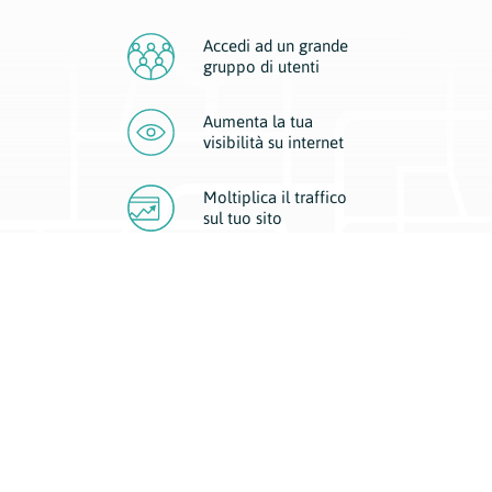
Accedi ad un grande
gruppo di utenti
Aumenta la tua
visibilità
su internet
Moltiplica il traffico
sul
tuo sito
Migliora la visibilità della tua attività con Geoplan.
Il nostro core business è costituito da due forme di comunicazione
d’eccellenza: cartacea e digitale. I progetti multimediali garantiscono ai
nostri inserzionisti una diffusione a 360° grazie a 4 canali di visibilità.
Affissioni, tascabili, web e mobile permettono ai nostri clienti di veicolare
il loro brand ad ogni tipologia di potenziale cliente.