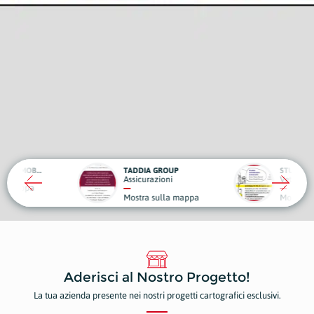
DIA GROUP
STUDIO VETERINARIO ASSOCIATO
icurazioni
Veterinari
O
tra sulla mappa
Mostra sulla mappa
M
Aderisci al Nostro Progetto!
La tua azienda presente nei nostri progetti cartografici esclusivi.