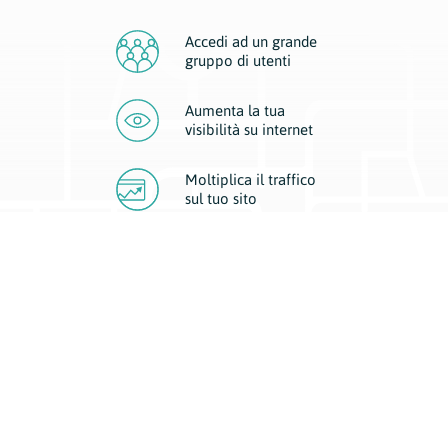
Accedi ad un grande
gruppo di utenti
Aumenta la tua
visibilità
su internet
Moltiplica il traffico
sul
tuo sito
Migliora la visibilità della tua attività con Geoplan.
Il nostro core business è costituito da due forme di comunicazione
d’eccellenza: cartacea e digitale. I progetti multimediali garantiscono ai
nostri inserzionisti una diffusione a 360° grazie a 4 canali di visibilità.
Affissioni, tascabili, web e mobile permettono ai nostri clienti di veicolare
il loro brand ad ogni tipologia di potenziale cliente.