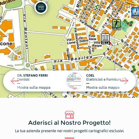
O FERRI
COEL
L
Elettricisti e Forniture Elettriche
P
la mappa
Mostra sulla mappa
M
Aderisci al Nostro Progetto!
La tua azienda presente nei nostri progetti cartografici esclusivi.