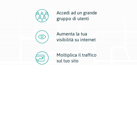
Accedi ad un grande
gruppo di utenti
Aumenta la tua
visibilità
su internet
Moltiplica il traffico
sul
tuo sito
Migliora la visibilità della tua attività con Geoplan.
Il nostro core business è costituito da due forme di comunicazione
d’eccellenza: cartacea e digitale. I progetti multimediali garantiscono ai
nostri inserzionisti una diffusione a 360° grazie a 4 canali di visibilità.
Affissioni, tascabili, web e mobile permettono ai nostri clienti di veicolare
il loro brand ad ogni tipologia di potenziale cliente.