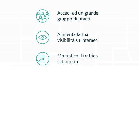
Accedi ad un grande
gruppo di utenti
Aumenta la tua
visibilità
su internet
Moltiplica il traffico
sul
tuo sito
Migliora la visibilità della tua attività con Geoplan.
Il nostro core business è costituito da due forme di comunicazione
d’eccellenza: cartacea e digitale. I progetti multimediali garantiscono ai
nostri inserzionisti una diffusione a 360° grazie a 4 canali di visibilità.
Affissioni, tascabili, web e mobile permettono ai nostri clienti di veicolare
il loro brand ad ogni tipologia di potenziale cliente.