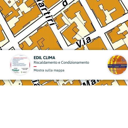
CAROLI FOOD
onamento
Fast Food
Mostra sulla mappa
derisci al Nostro Progett