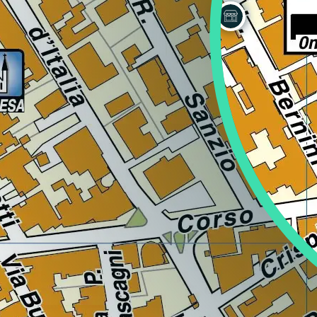
Lazio
Regione
Liguria
Regione
Lombardia
Regione
Marche
Regione
Molise
Regione
Piemonte
Regione
Puglia
Regione
Sardegna