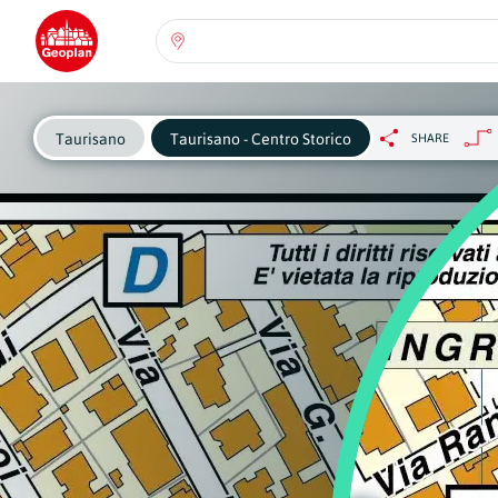
Seleziona una regione:
Abruzzo
Regione
Per inf
Taurisano
Taurisano - Centro Storico
SHARE
che cr
seguen
Basilicata
Regione
Calabria
Regione
Campania
Regione
Emilia Romagna
Regione
Friuli-Venezia Giulia
Regione