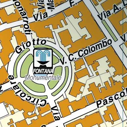
Regione
Sicilia
Regione
Toscana
Regione
Trentino-Alto Adige
Regione
Umbria
Regione
Valle d'Aosta
Regione
Veneto
Regione