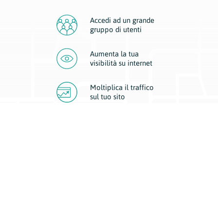
Accedi ad un grande
gruppo di utenti
Aumenta la tua
visibilità
su internet
Moltiplica il traffico
sul
tuo sito
Migliora la visibilità della tua attività con Geoplan.
Il nostro core business è costituito da due forme di comunicazione
d’eccellenza: cartacea e digitale. I progetti multimediali garantiscono ai
nostri inserzionisti una diffusione a 360° grazie a 4 canali di visibilità.
Affissioni, tascabili, web e mobile permettono ai nostri clienti di veicolare
il loro brand ad ogni tipologia di potenziale cliente.