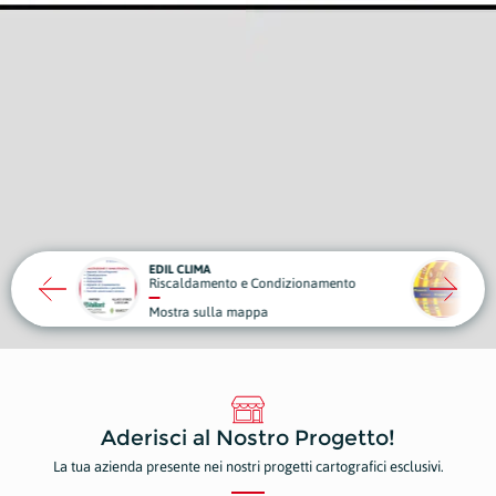
CAROLI FOOD
OBI
 Condizionamento
Fast Food
Spo
pa
Mostra sulla mappa
Mos
Aderisci al Nostro Progetto!
La tua azienda presente nei nostri progetti cartografici esclusivi.