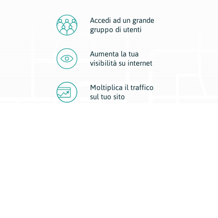
Accedi ad un grande
gruppo di utenti
Aumenta la tua
visibilità
su internet
Moltiplica il traffico
sul
tuo sito
Migliora la visibilità della tua attività con Geoplan.
Il nostro core business è costituito da due forme di comunicazione
d’eccellenza: cartacea e digitale. I progetti multimediali garantiscono ai
nostri inserzionisti una diffusione a 360° grazie a 4 canali di visibilità.
Affissioni, tascabili, web e mobile permettono ai nostri clienti di veicolare
il loro brand ad ogni tipologia di potenziale cliente.