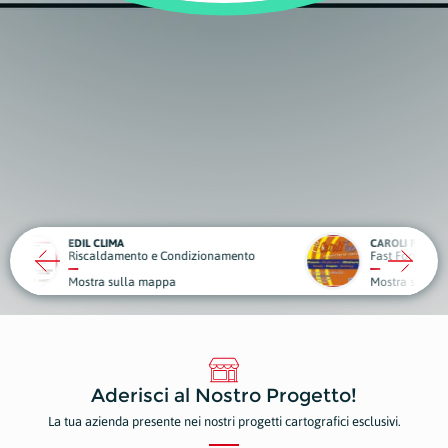
CAROLI FOOD
OBIET
ndizionamento
Fast Food
Sport 
Mostra sulla mappa
Mostr
Aderisci al Nostro Progetto!
La tua azienda presente nei nostri progetti cartografici esclusivi.