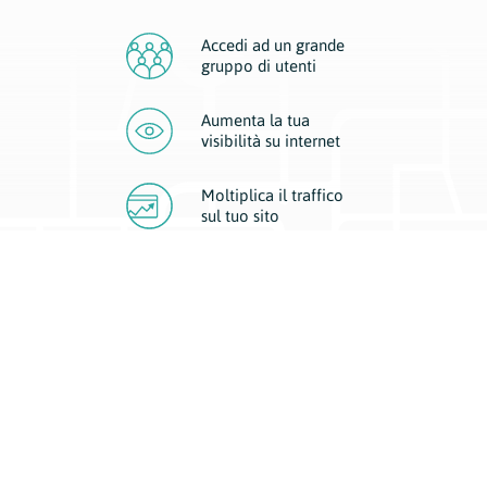
Accedi ad un grande
gruppo di utenti
Aumenta la tua
visibilità
su internet
Moltiplica il traffico
sul
tuo sito
Migliora la visibilità della tua attività con Geoplan.
Il nostro core business è costituito da due forme di comunicazione
d’eccellenza: cartacea e digitale. I progetti multimediali garantiscono ai
nostri inserzionisti una diffusione a 360° grazie a 4 canali di visibilità.
Affissioni, tascabili, web e mobile permettono ai nostri clienti di veicolare
il loro brand ad ogni tipologia di potenziale cliente.