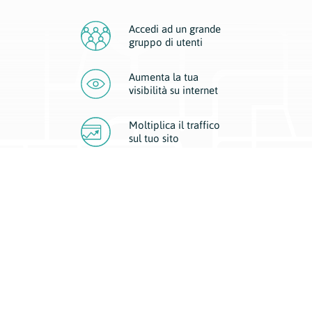
Accedi ad un grande
gruppo di utenti
Aumenta la tua
visibilità
su internet
Moltiplica il traffico
sul
tuo sito
Migliora la visibilità della tua attività con Geoplan.
Il nostro core business è costituito da due forme di comunicazione
d’eccellenza: cartacea e digitale. I progetti multimediali garantiscono ai
nostri inserzionisti una diffusione a 360° grazie a 4 canali di visibilità.
Affissioni, tascabili, web e mobile permettono ai nostri clienti di veicolare
il loro brand ad ogni tipologia di potenziale cliente.