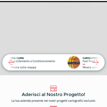
CAROLI FOOD
OBIET
ndizionamento
Fast Food
Sport 
Mostra sulla mappa
Mostr
Aderisci al Nostro Progetto!
La tua azienda presente nei nostri progetti cartografici esclusivi.