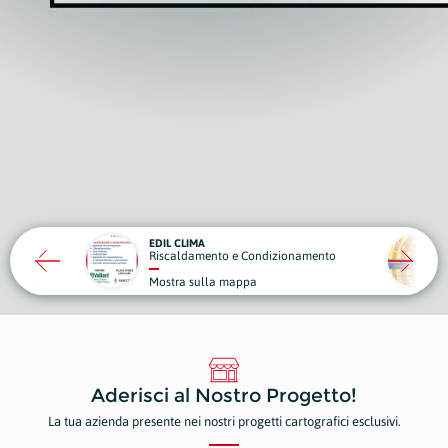
CAROLI FOOD
OBI
 Condizionamento
Fast Food
Spo
pa
Mostra sulla mappa
Mos
Aderisci al Nostro Progetto!
La tua azienda presente nei nostri progetti cartografici esclusivi.