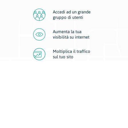
Accedi ad un grande
gruppo di utenti
Aumenta la tua
visibilità
su internet
Moltiplica il traffico
sul
tuo sito
Migliora la visibilità della tua attività con Geoplan.
Il nostro core business è costituito da due forme di comunicazione
d’eccellenza: cartacea e digitale. I progetti multimediali garantiscono ai
nostri inserzionisti una diffusione a 360° grazie a 4 canali di visibilità.
Affissioni, tascabili, web e mobile permettono ai nostri clienti di veicolare
il loro brand ad ogni tipologia di potenziale cliente.