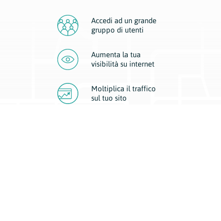
Accedi ad un grande
gruppo di utenti
Aumenta la tua
visibilità
su internet
Moltiplica il traffico
sul
tuo sito
Migliora la visibilità della tua attività con Geoplan.
Il nostro core business è costituito da due forme di comunicazione
d’eccellenza: cartacea e digitale. I progetti multimediali garantiscono ai
nostri inserzionisti una diffusione a 360° grazie a 4 canali di visibilità.
Affissioni, tascabili, web e mobile permettono ai nostri clienti di veicolare
il loro brand ad ogni tipologia di potenziale cliente.