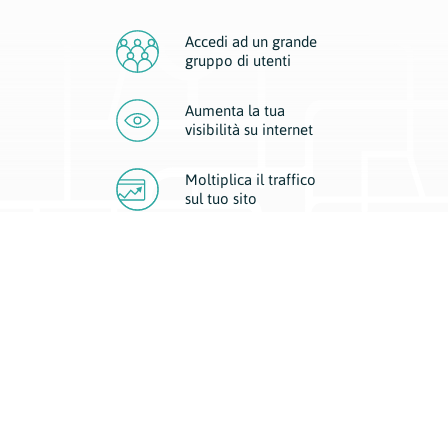
Accedi ad un grande
gruppo di utenti
Aumenta la tua
visibilità
su internet
Moltiplica il traffico
sul
tuo sito
Migliora la visibilità della tua attività con Geoplan.
Il nostro core business è costituito da due forme di comunicazione
d’eccellenza: cartacea e digitale. I progetti multimediali garantiscono ai
nostri inserzionisti una diffusione a 360° grazie a 4 canali di visibilità.
Affissioni, tascabili, web e mobile permettono ai nostri clienti di veicolare
il loro brand ad ogni tipologia di potenziale cliente.