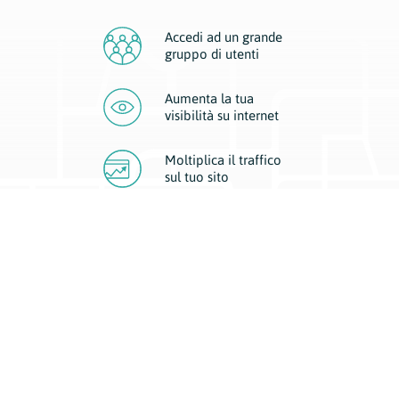
Accedi ad un grande
gruppo di utenti
Aumenta la tua
visibilità
su internet
Moltiplica il traffico
sul
tuo sito
Migliora la visibilità della tua attività con Geoplan.
Il nostro core business è costituito da due forme di comunicazione
d’eccellenza: cartacea e digitale. I progetti multimediali garantiscono ai
nostri inserzionisti una diffusione a 360° grazie a 4 canali di visibilità.
Affissioni, tascabili, web e mobile permettono ai nostri clienti di veicolare
il loro brand ad ogni tipologia di potenziale cliente.