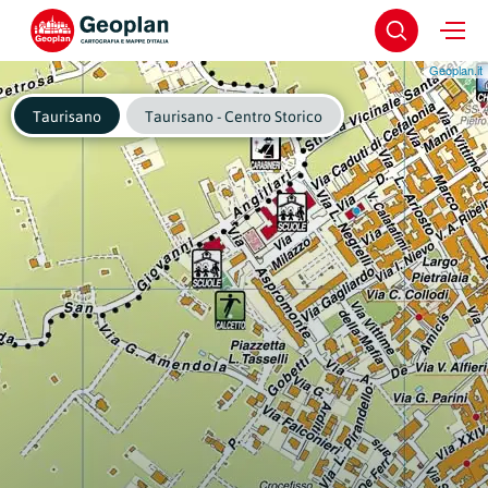
Geoplan.it
Taurisano
Taurisano - Centro Storico