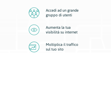
Accedi ad un grande
gruppo di utenti
Aumenta la tua
visibilità
su internet
Moltiplica il traffico
sul
tuo sito
Migliora la visibilità della tua attività con Geoplan.
Il nostro core business è costituito da due forme di comunicazione
d’eccellenza: cartacea e digitale. I progetti multimediali garantiscono ai
nostri inserzionisti una diffusione a 360° grazie a 4 canali di visibilità.
Affissioni, tascabili, web e mobile permettono ai nostri clienti di veicolare
il loro brand ad ogni tipologia di potenziale cliente.