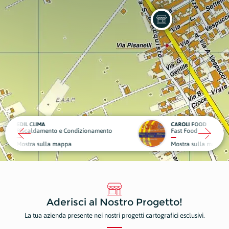
CAROLI FOOD
OBIET
ndizionamento
Fast Food
Sport 
Mostra sulla mappa
Mostr
Aderisci al Nostro Progetto!
La tua azienda presente nei nostri progetti cartografici esclusivi.