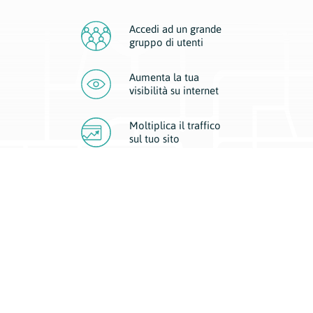
Accedi ad un grande
gruppo di utenti
Aumenta la tua
visibilità
su internet
Moltiplica il traffico
sul
tuo sito
Migliora la visibilità della tua attività con Geoplan.
Il nostro core business è costituito da due forme di comunicazione
d’eccellenza: cartacea e digitale. I progetti multimediali garantiscono ai
nostri inserzionisti una diffusione a 360° grazie a 4 canali di visibilità.
Affissioni, tascabili, web e mobile permettono ai nostri clienti di veicolare
il loro brand ad ogni tipologia di potenziale cliente.