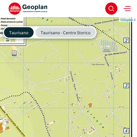
Geoplan.it
Taurisano
Taurisano - Centro Storico