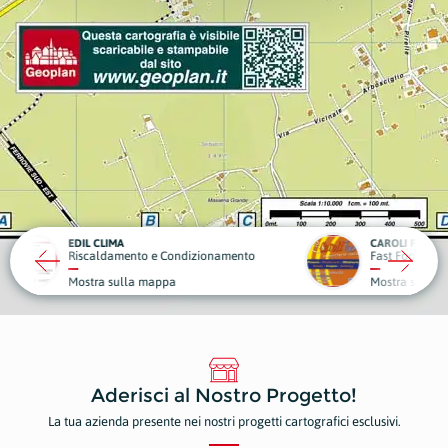
CAROLI FOOD
OBIET
ndizionamento
Fast Food
Sport 
Mostra sulla mappa
Mostr
Aderisci al Nostro Progetto!
La tua azienda presente nei nostri progetti cartografici esclusivi.