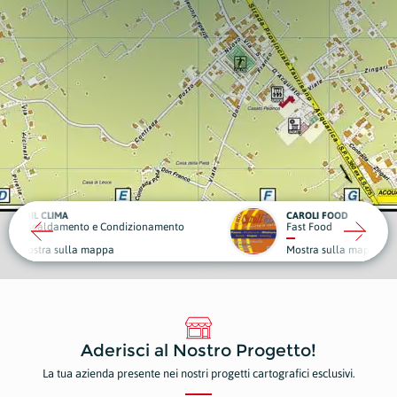
CAROLI FOOD
OBIET
ndizionamento
Fast Food
Sport 
Mostra sulla mappa
Mostr
Aderisci al Nostro Progetto!
La tua azienda presente nei nostri progetti cartografici esclusivi.