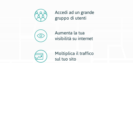
Accedi ad un grande
gruppo di utenti
Aumenta la tua
visibilità
su internet
Moltiplica il traffico
sul
tuo sito
Migliora la visibilità della tua attività con Geoplan.
Il nostro core business è costituito da due forme di comunicazione
d’eccellenza: cartacea e digitale. I progetti multimediali garantiscono ai
nostri inserzionisti una diffusione a 360° grazie a 4 canali di visibilità.
Affissioni, tascabili, web e mobile permettono ai nostri clienti di veicolare
il loro brand ad ogni tipologia di potenziale cliente.