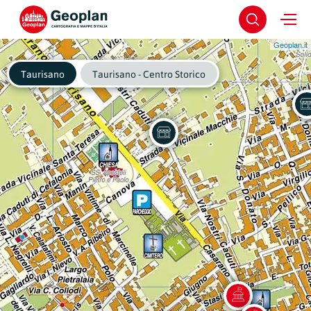
Geoplan.it
Taurisano
Taurisano - Centro Storico