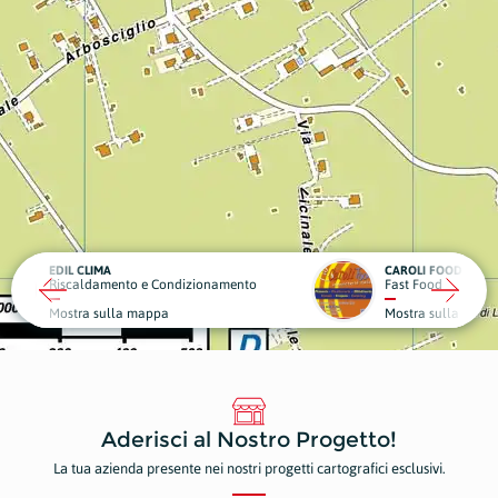
CAROLI FOOD
OBIET
ndizionamento
Fast Food
Sport 
Mostra sulla mappa
Mostr
Aderisci al Nostro Progetto!
La tua azienda presente nei nostri progetti cartografici esclusivi.