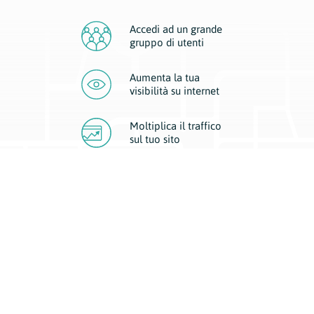
Accedi ad un grande
gruppo di utenti
Aumenta la tua
visibilità
su internet
Moltiplica il traffico
sul
tuo sito
Migliora la visibilità della tua attività con Geoplan.
Il nostro core business è costituito da due forme di comunicazione
d’eccellenza: cartacea e digitale. I progetti multimediali garantiscono ai
nostri inserzionisti una diffusione a 360° grazie a 4 canali di visibilità.
Affissioni, tascabili, web e mobile permettono ai nostri clienti di veicolare
il loro brand ad ogni tipologia di potenziale cliente.