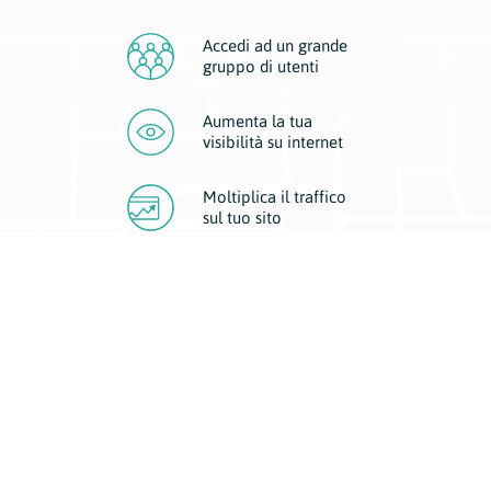
Accedi ad un grande
gruppo di utenti
Aumenta la tua
visibilità
su internet
Moltiplica il traffico
sul
tuo sito
Migliora la visibilità della tua attività con Geoplan.
Il nostro core business è costituito da due forme di comunicazione
d’eccellenza: cartacea e digitale. I progetti multimediali garantiscono ai
nostri inserzionisti una diffusione a 360° grazie a 4 canali di visibilità.
Affissioni, tascabili, web e mobile permettono ai nostri clienti di veicolare
il loro brand ad ogni tipologia di potenziale cliente.