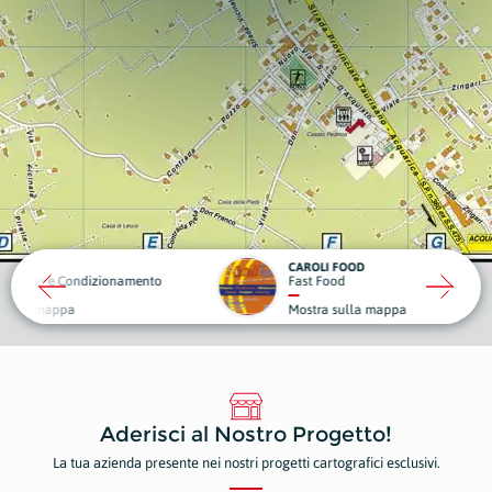
CAROLI FOOD
OBIET
ndizionamento
Fast Food
Sport 
Mostra sulla mappa
Mostr
Aderisci al Nostro Progetto!
La tua azienda presente nei nostri progetti cartografici esclusivi.