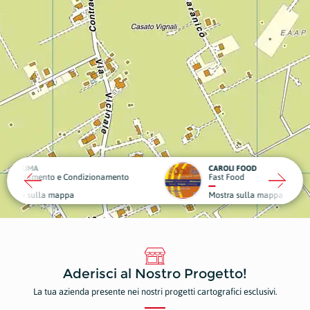
CAROLI FOOD
OBIET
ndizionamento
Fast Food
Sport 
Mostra sulla mappa
Mostr
Aderisci al Nostro Progetto!
La tua azienda presente nei nostri progetti cartografici esclusivi.