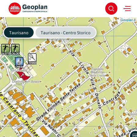
Geoplan.it
Taurisano
Taurisano - Centro Storico