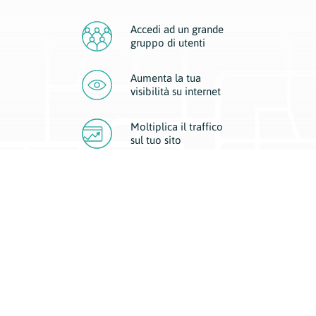
Accedi ad un grande
gruppo di utenti
Aumenta la tua
visibilità
su internet
Moltiplica il traffico
sul
tuo sito
Migliora la visibilità della tua attività con Geoplan.
Il nostro core business è costituito da due forme di comunicazione
d’eccellenza: cartacea e digitale. I progetti multimediali garantiscono ai
nostri inserzionisti una diffusione a 360° grazie a 4 canali di visibilità.
Affissioni, tascabili, web e mobile permettono ai nostri clienti di veicolare
il loro brand ad ogni tipologia di potenziale cliente.