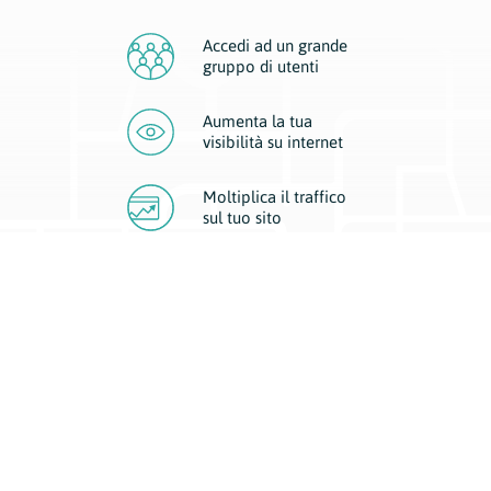
Accedi ad un grande
gruppo di utenti
Aumenta la tua
visibilità
su internet
Moltiplica il traffico
sul
tuo sito
Migliora la visibilità della tua attività con Geoplan.
Il nostro core business è costituito da due forme di comunicazione
d’eccellenza: cartacea e digitale. I progetti multimediali garantiscono ai
nostri inserzionisti una diffusione a 360° grazie a 4 canali di visibilità.
Affissioni, tascabili, web e mobile permettono ai nostri clienti di veicolare
il loro brand ad ogni tipologia di potenziale cliente.