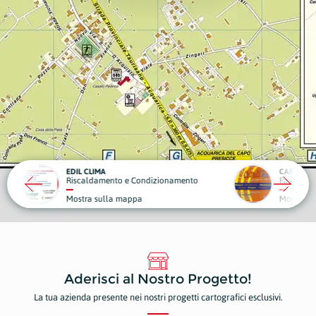
CAROLI FOOD
OBIET
ondizionamento
Fast Food
Sport
Mostra sulla mappa
Mostr
Aderisci al Nostro Progetto!
La tua azienda presente nei nostri progetti cartografici esclusivi.