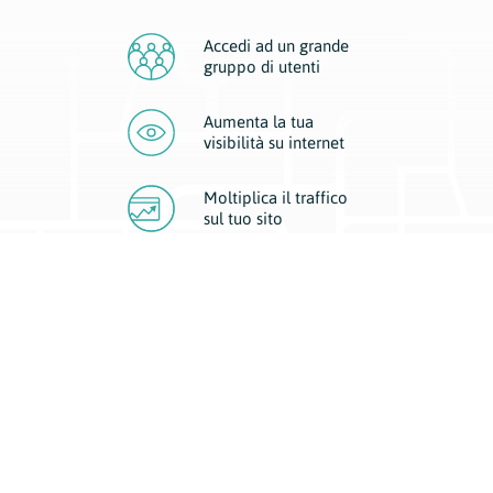
Accedi ad un grande
gruppo di utenti
Aumenta la tua
visibilità
su internet
Moltiplica il traffico
sul
tuo sito
Migliora la visibilità della tua attività con Geoplan.
Il nostro core business è costituito da due forme di comunicazione
d’eccellenza: cartacea e digitale. I progetti multimediali garantiscono ai
nostri inserzionisti una diffusione a 360° grazie a 4 canali di visibilità.
Affissioni, tascabili, web e mobile permettono ai nostri clienti di veicolare
il loro brand ad ogni tipologia di potenziale cliente.