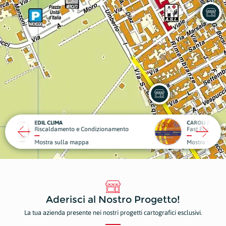
CAROLI FOOD
OBIET
ndizionamento
Fast Food
Sport 
Mostra sulla mappa
Mostr
Aderisci al Nostro Progetto!
La tua azienda presente nei nostri progetti cartografici esclusivi.