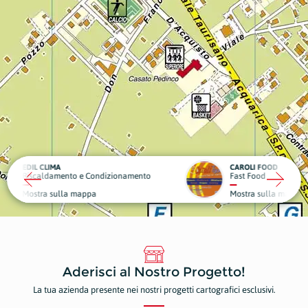
CAROLI FOOD
OBIET
ndizionamento
Fast Food
Sport 
Mostra sulla mappa
Mostr
Aderisci al Nostro Progetto!
La tua azienda presente nei nostri progetti cartografici esclusivi.