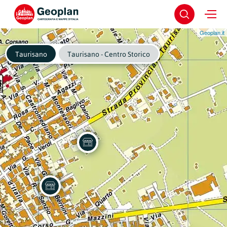
Geoplan.it
Taurisano
Taurisano - Centro Storico