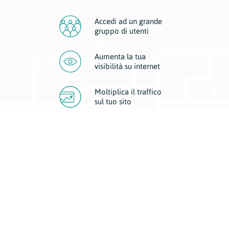
Accedi ad un grande
gruppo di utenti
Aumenta la tua
visibilità
su internet
Moltiplica il traffico
sul
tuo sito
Migliora la visibilità della tua attività con Geoplan.
Il nostro core business è costituito da due forme di comunicazione
d’eccellenza: cartacea e digitale. I progetti multimediali garantiscono ai
nostri inserzionisti una diffusione a 360° grazie a 4 canali di visibilità.
Affissioni, tascabili, web e mobile permettono ai nostri clienti di veicolare
il loro brand ad ogni tipologia di potenziale cliente.