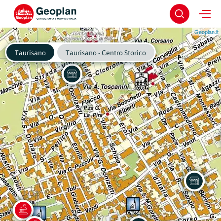
Geoplan.it
Taurisano
Taurisano - Centro Storico