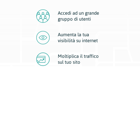
Accedi ad un grande
gruppo di utenti
Aumenta la tua
visibilità
su internet
Moltiplica il traffico
sul
tuo sito
Migliora la visibilità della tua attività con Geoplan.
Il nostro core business è costituito da due forme di comunicazione
d’eccellenza: cartacea e digitale. I progetti multimediali garantiscono ai
nostri inserzionisti una diffusione a 360° grazie a 4 canali di visibilità.
Affissioni, tascabili, web e mobile permettono ai nostri clienti di veicolare
il loro brand ad ogni tipologia di potenziale cliente.