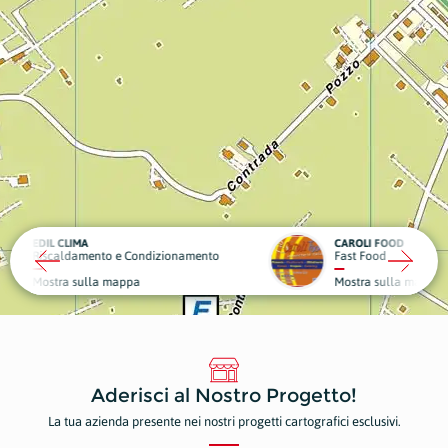
CAROLI FOOD
OBIET
ndizionamento
Fast Food
Sport 
Mostra sulla mappa
Mostr
Aderisci al Nostro Progetto!
La tua azienda presente nei nostri progetti cartografici esclusivi.