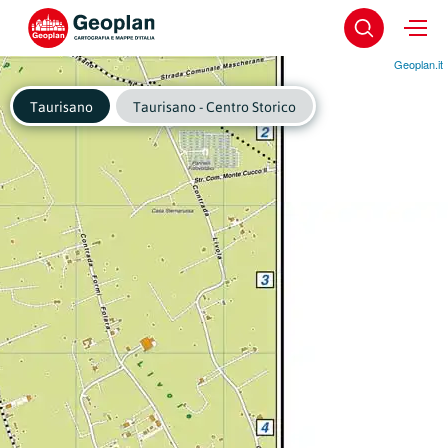
Geoplan.it
Taurisano
Taurisano - Centro Storico