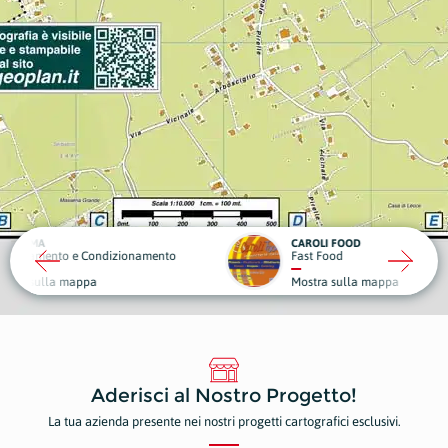
CAROLI FOOD
OBIET
ndizionamento
Fast Food
Sport 
Mostra sulla mappa
Mostr
Aderisci al Nostro Progetto!
La tua azienda presente nei nostri progetti cartografici esclusivi.