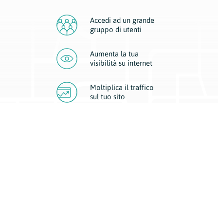
Accedi ad un grande
gruppo di utenti
Aumenta la tua
visibilità
su internet
Moltiplica il traffico
sul
tuo sito
Migliora la visibilità della tua attività con Geoplan.
Il nostro core business è costituito da due forme di comunicazione
d’eccellenza: cartacea e digitale. I progetti multimediali garantiscono ai
nostri inserzionisti una diffusione a 360° grazie a 4 canali di visibilità.
Affissioni, tascabili, web e mobile permettono ai nostri clienti di veicolare
il loro brand ad ogni tipologia di potenziale cliente.