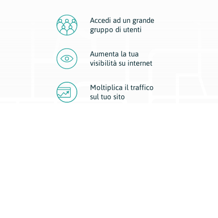
Accedi ad un grande
gruppo di utenti
Aumenta la tua
visibilità
su internet
Moltiplica il traffico
sul
tuo sito
Migliora la visibilità della tua attività con Geoplan.
Il nostro core business è costituito da due forme di comunicazione
d’eccellenza: cartacea e digitale. I progetti multimediali garantiscono ai
nostri inserzionisti una diffusione a 360° grazie a 4 canali di visibilità.
Affissioni, tascabili, web e mobile permettono ai nostri clienti di veicolare
il loro brand ad ogni tipologia di potenziale cliente.