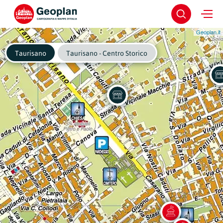
Geoplan.it
Taurisano
Taurisano - Centro Storico