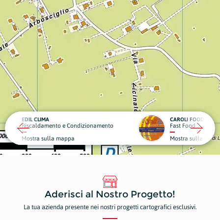
CAROLI FOOD
OBIET
ndizionamento
Fast Food
Sport 
Mostra sulla mappa
Mostr
Aderisci al Nostro Progetto!
La tua azienda presente nei nostri progetti cartografici esclusivi.