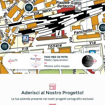
FISIO MED DE PETRI
TERRA DI ME
Bevande
Medici Specialistici
Ristoranti e P
Mostra sulla mappa
Mostra sull
Aderisci al Nostro Progetto!
La tua azienda presente nei nostri progetti cartografici esclusivi.