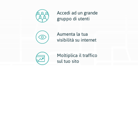
Accedi ad un grande
gruppo di utenti
Aumenta la tua
visibilità
su internet
Moltiplica il traffico
sul
tuo sito
Migliora la visibilità della tua attività con Geoplan.
Il nostro core business è costituito da due forme di comunicazione
d’eccellenza: cartacea e digitale. I progetti multimediali garantiscono ai
nostri inserzionisti una diffusione a 360° grazie a 4 canali di visibilità.
Affissioni, tascabili, web e mobile permettono ai nostri clienti di veicolare
il loro brand ad ogni tipologia di potenziale cliente.