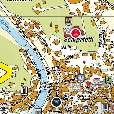
Lazio
Regione
Liguria
Regione
Lombardia
Regione
Marche
Regione
Molise
Regione
Piemonte
Regione
Puglia
Regione
Sardegna