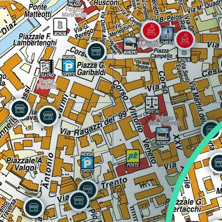
Regione
Sicilia
Regione
Toscana
Regione
Trentino-Alto Adige
Regione
Umbria
Regione
Valle d'Aosta
Regione
Veneto
Regione