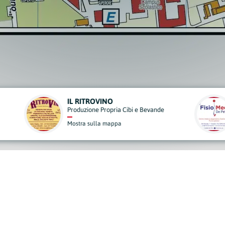
FISIO MED DE PETRI
TERRA DI MEZZO
Medici Specialistici
Ristoranti e Pizzerie
Mostra sulla mappa
Mostra sulla mappa
derisci al Nostro Progett