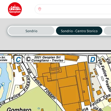
Seleziona una regione:
Abruzzo
Regione
Sondrio
Sondrio - Centro Storico
Basilicata
Regione
Calabria
Regione
Campania
Regione
Emilia Romagna
Regione
Friuli-Venezia Giulia
Regione