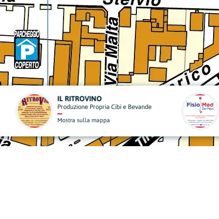
FISIO MED DE PETRI
TE
e
Medici Specialistici
Ris
Mostra sulla mappa
Mo
derisci al Nostro Progett