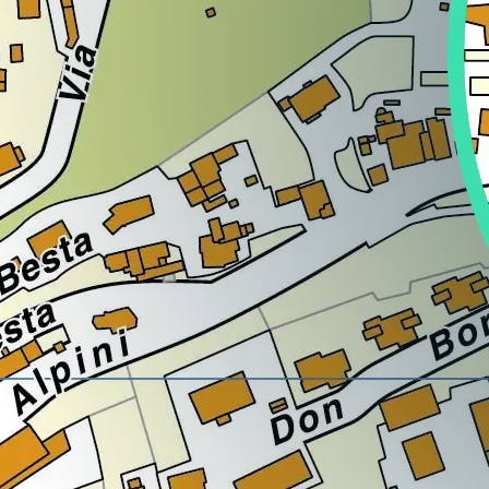
Lazio
Regione
Liguria
Regione
Lombardia
Regione
Marche
Regione
Molise
Regione
Piemonte
Regione
Puglia
Regione
Sardegna