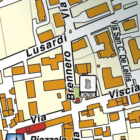
Regione
Sicilia
Regione
Toscana
Regione
Trentino-Alto Adige
Regione
Umbria
Regione
Valle d'Aosta
Regione
Veneto
Regione