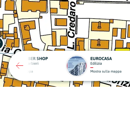
EUROCASA
IL RITROVINO
Edilizia
Produzione Propria Cibi e Bevand
Mostra sulla mappa
Mostra sulla mappa
A