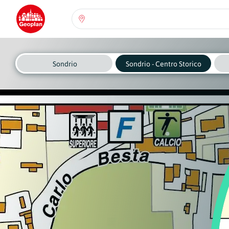
Seleziona una regione:
Abruzzo
Regione
Sondrio
Sondrio - Centro Storico
Basilicata
Regione
Calabria
Regione
Campania
Regione
Emilia Romagna
Regione
Friuli-Venezia Giulia
Regione