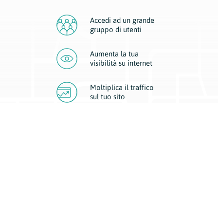
Accedi ad un grande
gruppo di utenti
Aumenta la tua
visibilità
su internet
Moltiplica il traffico
sul
tuo sito
Migliora la visibilità della tua attività con Geoplan.
Il nostro core business è costituito da due forme di comunicazione
d’eccellenza: cartacea e digitale. I progetti multimediali garantiscono ai
nostri inserzionisti una diffusione a 360° grazie a 4 canali di visibilità.
Affissioni, tascabili, web e mobile permettono ai nostri clienti di veicolare
il loro brand ad ogni tipologia di potenziale cliente.