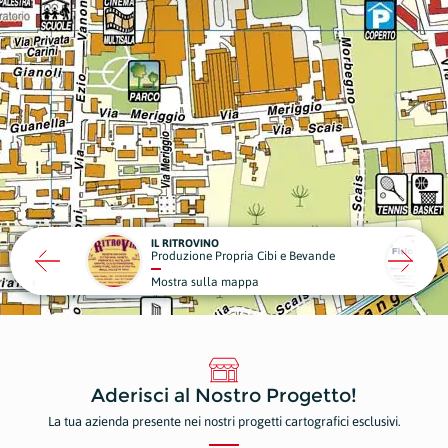
FISIO MED DE PETRI
TERR
 Cibi e Bevande
Medici Specialistici
Risto
pa
Mostra sulla mappa
Most
Aderisci al Nostro Progetto!
La tua azienda presente nei nostri progetti cartografici esclusivi.