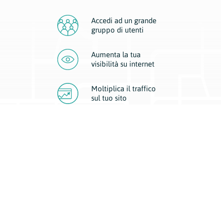
Accedi ad un grande
gruppo di utenti
Aumenta la tua
visibilità
su internet
Moltiplica il traffico
sul
tuo sito
Migliora la visibilità della tua attività con Geoplan.
Il nostro core business è costituito da due forme di comunicazione
d’eccellenza: cartacea e digitale. I progetti multimediali garantiscono ai
nostri inserzionisti una diffusione a 360° grazie a 4 canali di visibilità.
Affissioni, tascabili, web e mobile permettono ai nostri clienti di veicolare
il loro brand ad ogni tipologia di potenziale cliente.