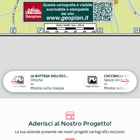
LA BOTTEGA DELL'OCCHIALAIO
COCCINELLA ECOSPURGHI
Servizi Ambientali, Ecologici e Spurghi
appa
Mostra sulla mappa
Aderisci al Nostro Progetto!
La tua azienda presente nei nostri progetti cartografici esclusivi.