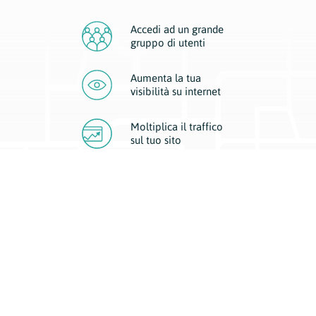
Accedi ad un grande
gruppo di utenti
Aumenta la tua
visibilità
su internet
Moltiplica il traffico
sul
tuo sito
Migliora la visibilità della tua attività con Geoplan.
Il nostro core business è costituito da due forme di comunicazione
d’eccellenza: cartacea e digitale. I progetti multimediali garantiscono ai
nostri inserzionisti una diffusione a 360° grazie a 4 canali di visibilità.
Affissioni, tascabili, web e mobile permettono ai nostri clienti di veicolare
il loro brand ad ogni tipologia di potenziale cliente.