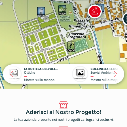
LA BOTTEGA DELL'OCCHIALAIO
COCCINELLA ECOSPURGHI
Servizi Ambientali, Ecologici e Spurghi
ppa
Mostra sulla mappa
Aderisci al Nostro Progetto!
La tua azienda presente nei nostri progetti cartografici esclusivi.