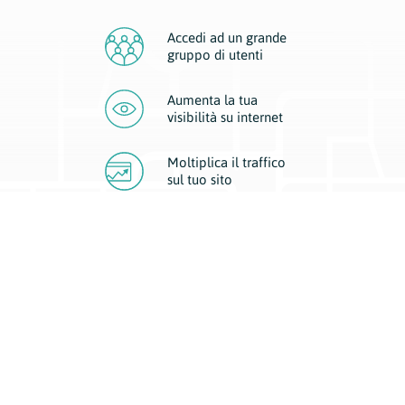
Accedi ad un grande
gruppo di utenti
Aumenta la tua
visibilità
su internet
Moltiplica il traffico
sul
tuo sito
Migliora la visibilità della tua attività con Geoplan.
Il nostro core business è costituito da due forme di comunicazione
d’eccellenza: cartacea e digitale. I progetti multimediali garantiscono ai
nostri inserzionisti una diffusione a 360° grazie a 4 canali di visibilità.
Affissioni, tascabili, web e mobile permettono ai nostri clienti di veicolare
il loro brand ad ogni tipologia di potenziale cliente.