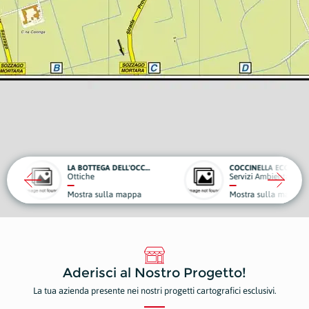
LA BOTTEGA DELL'OCCHIALAIO
COCCINELLA ECOSPURGHI
Servizi Ambientali, Ecologici e Spurghi
ppa
Mostra sulla mappa
Aderisci al Nostro Progetto!
La tua azienda presente nei nostri progetti cartografici esclusivi.