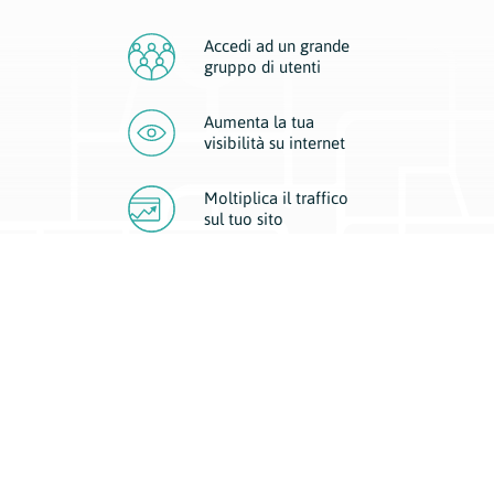
Accedi ad un grande
gruppo di utenti
Aumenta la tua
visibilità
su internet
Moltiplica il traffico
sul
tuo sito
Migliora la visibilità della tua attività con Geoplan.
Il nostro core business è costituito da due forme di comunicazione
d’eccellenza: cartacea e digitale. I progetti multimediali garantiscono ai
nostri inserzionisti una diffusione a 360° grazie a 4 canali di visibilità.
Affissioni, tascabili, web e mobile permettono ai nostri clienti di veicolare
il loro brand ad ogni tipologia di potenziale cliente.