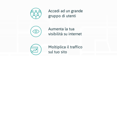
Accedi ad un grande
gruppo di utenti
Aumenta la tua
visibilità
su internet
Moltiplica il traffico
sul
tuo sito
Migliora la visibilità della tua attività con Geoplan.
Il nostro core business è costituito da due forme di comunicazione
d’eccellenza: cartacea e digitale. I progetti multimediali garantiscono ai
nostri inserzionisti una diffusione a 360° grazie a 4 canali di visibilità.
Affissioni, tascabili, web e mobile permettono ai nostri clienti di veicolare
il loro brand ad ogni tipologia di potenziale cliente.