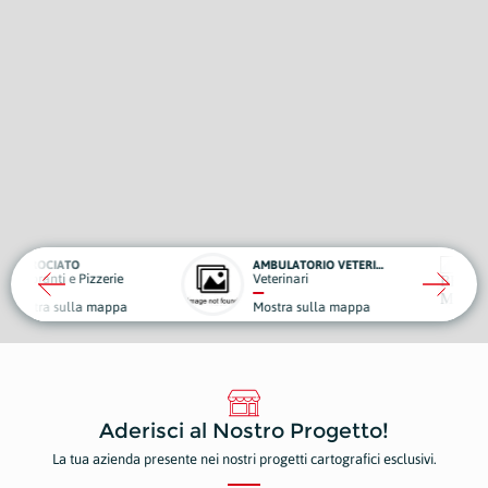
CIATO
AMBULATORIO VETERINARIO ROBY
BENA
nti e Pizzerie
Veterinari
Autof
 sulla mappa
Mostra sulla mappa
Most
Aderisci al Nostro Progetto!
La tua azienda presente nei nostri progetti cartografici esclusivi.