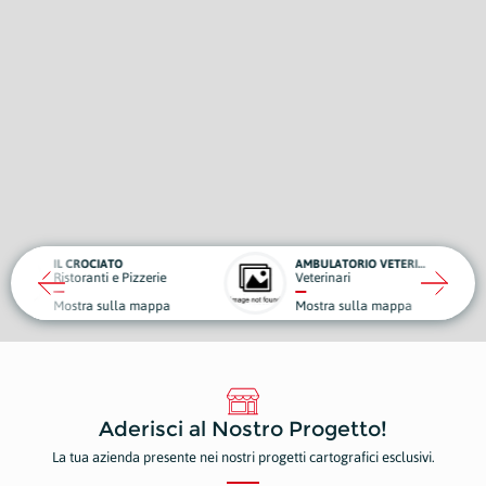
CIATO
AMBULATORIO VETERINARIO ROBY
BENA
nti e Pizzerie
Veterinari
Auto
a sulla mappa
Mostra sulla mappa
Most
Aderisci al Nostro Progetto!
La tua azienda presente nei nostri progetti cartografici esclusivi.