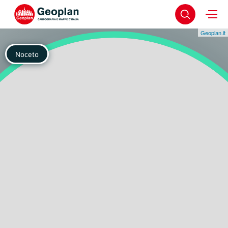
Geoplan.it
Noceto