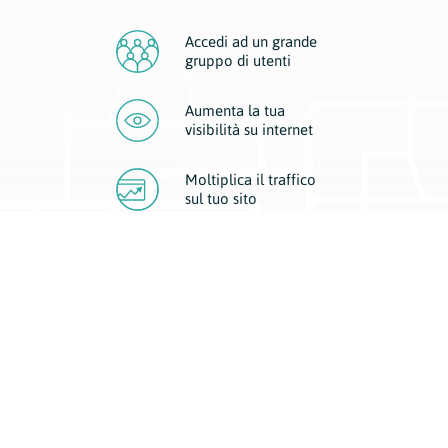
Accedi ad un grande
gruppo di utenti
Aumenta la tua
visibilità
su internet
Moltiplica il traffico
sul
tuo sito
Migliora la visibilità della tua attività con Geoplan.
Il nostro core business è costituito da due forme di comunicazione
d’eccellenza: cartacea e digitale. I progetti multimediali garantiscono ai
nostri inserzionisti una diffusione a 360° grazie a 4 canali di visibilità.
Affissioni, tascabili, web e mobile permettono ai nostri clienti di veicolare
il loro brand ad ogni tipologia di potenziale cliente.