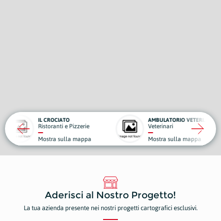
CIATO
AMBULATORIO VETERINARIO ROBY
BENA
nti e Pizzerie
Veterinari
Auto
a sulla mappa
Mostra sulla mappa
Most
Aderisci al Nostro Progetto!
La tua azienda presente nei nostri progetti cartografici esclusivi.