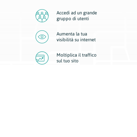
Accedi ad un grande
gruppo di utenti
Aumenta la tua
visibilità
su internet
Moltiplica il traffico
sul
tuo sito
Migliora la visibilità della tua attività con Geoplan.
Il nostro core business è costituito da due forme di comunicazione
d’eccellenza: cartacea e digitale. I progetti multimediali garantiscono ai
nostri inserzionisti una diffusione a 360° grazie a 4 canali di visibilità.
Affissioni, tascabili, web e mobile permettono ai nostri clienti di veicolare
il loro brand ad ogni tipologia di potenziale cliente.