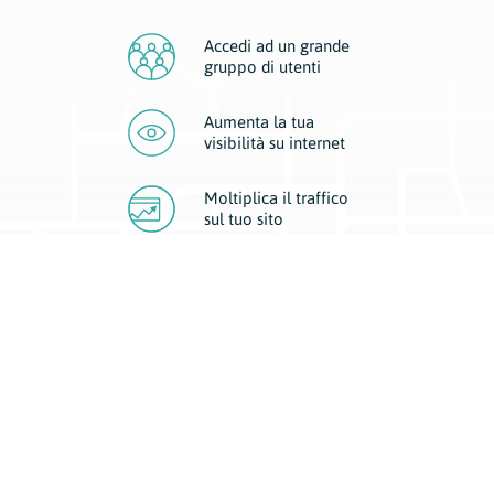
Accedi ad un grande
gruppo di utenti
Aumenta la tua
visibilità
su internet
Moltiplica il traffico
sul
tuo sito
Migliora la visibilità della tua attività con Geoplan.
Il nostro core business è costituito da due forme di comunicazione
d’eccellenza: cartacea e digitale. I progetti multimediali garantiscono ai
nostri inserzionisti una diffusione a 360° grazie a 4 canali di visibilità.
Affissioni, tascabili, web e mobile permettono ai nostri clienti di veicolare
il loro brand ad ogni tipologia di potenziale cliente.