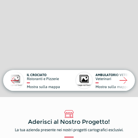
CIATO
AMBULATORIO VETERINARIO ROBY
BENA
nti e Pizzerie
Veterinari
Auto
a sulla mappa
Mostra sulla mappa
Most
Aderisci al Nostro Progetto!
La tua azienda presente nei nostri progetti cartografici esclusivi.