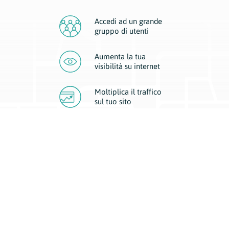
Accedi ad un grande
gruppo di utenti
Aumenta la tua
visibilità
su internet
Moltiplica il traffico
sul
tuo sito
Migliora la visibilità della tua attività con Geoplan.
Il nostro core business è costituito da due forme di comunicazione
d’eccellenza: cartacea e digitale. I progetti multimediali garantiscono ai
nostri inserzionisti una diffusione a 360° grazie a 4 canali di visibilità.
Affissioni, tascabili, web e mobile permettono ai nostri clienti di veicolare
il loro brand ad ogni tipologia di potenziale cliente.