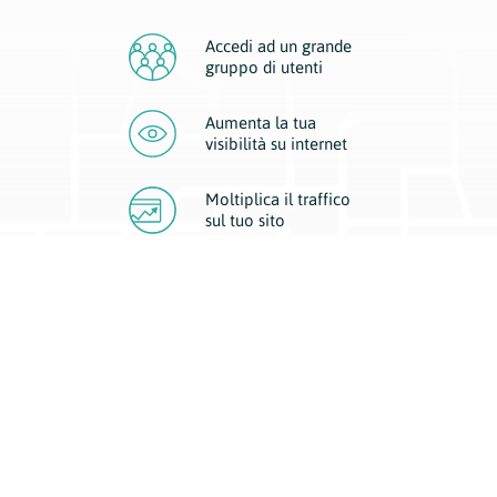
Accedi ad un grande
gruppo di utenti
Aumenta la tua
visibilità
su internet
Moltiplica il traffico
sul
tuo sito
Migliora la visibilità della tua attività con Geoplan.
Il nostro core business è costituito da due forme di comunicazione
d’eccellenza: cartacea e digitale. I progetti multimediali garantiscono ai
nostri inserzionisti una diffusione a 360° grazie a 4 canali di visibilità.
Affissioni, tascabili, web e mobile permettono ai nostri clienti di veicolare
il loro brand ad ogni tipologia di potenziale cliente.