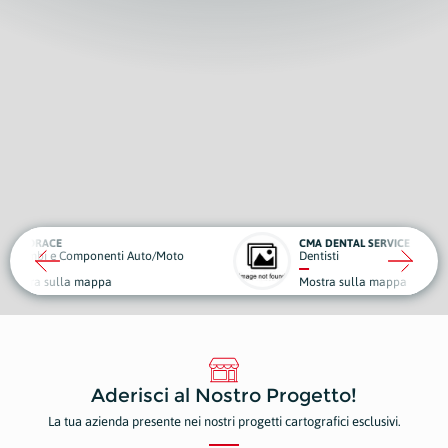
CMA DENTAL SERVICE
ELIXIR
nti Auto/Moto
Dentisti
Centri
a
Mostra sulla mappa
Mostr
Aderisci al Nostro Progetto!
La tua azienda presente nei nostri progetti cartografici esclusivi.