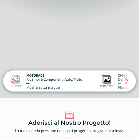
CMA DENTAL SERVICE
E
ponenti Auto/Moto
Dentisti
C
mappa
Mostra sulla mappa
M
Aderisci al Nostro Progetto!
La tua azienda presente nei nostri progetti cartografici esclusivi.