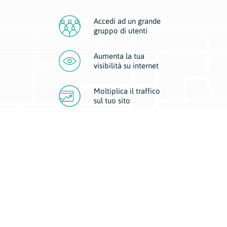
Accedi ad un grande
gruppo di utenti
Aumenta la tua
visibilità
su internet
Moltiplica il traffico
sul
tuo sito
Migliora la visibilità della tua attività con Geoplan.
Il nostro core business è costituito da due forme di comunicazione
d’eccellenza: cartacea e digitale. I progetti multimediali garantiscono ai
nostri inserzionisti una diffusione a 360° grazie a 4 canali di visibilità.
Affissioni, tascabili, web e mobile permettono ai nostri clienti di veicolare
il loro brand ad ogni tipologia di potenziale cliente.