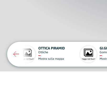
OTTICA PIRAMID
GI.GI.EFFE
Ottiche
Gommisti
Mostra sulla mappa
Mostra sulla ma
A