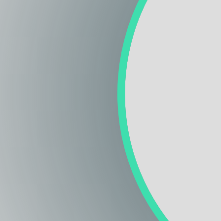
Regione
Sicilia
Regione
Toscana
Regione
Trentino-Alto Adige
Regione
Umbria
Regione
Valle d'Aosta
Regione
Veneto
Regione