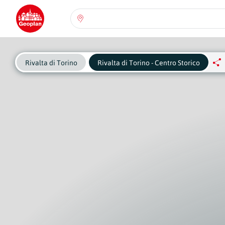
Seleziona una regione:
Abruzzo
Regione
Rivalta di Torino
Rivalta di Torino - Centro Storico
Basilicata
Regione
Calabria
Regione
Campania
Regione
Emilia Romagna
Regione
Friuli-Venezia Giulia
Regione