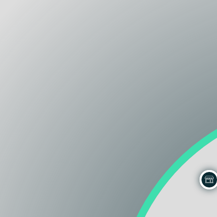
Lazio
Regione
Liguria
Regione
Lombardia
Regione
Marche
Regione
Molise
Regione
Piemonte
Regione
Puglia
Regione
Sardegna